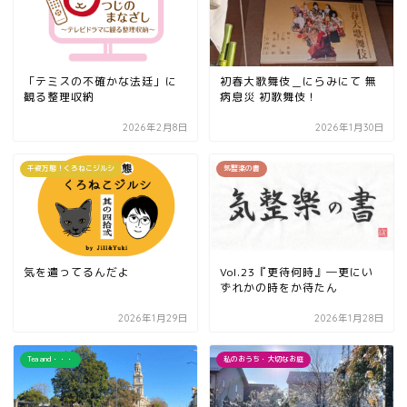
「テミスの不確かな法廷」に
初春大歌舞伎＿にらみにて 無
観る整理収納
病息災 初歌舞伎！
2026年2月8日
2026年1月30日
千姿万態！くろねこジルシ
気整楽の書
気を遣ってるんだよ
Vol.23『更待何時』―更にい
ずれかの時をか待たん
2026年1月29日
2026年1月28日
Tea and・・・
私のおうち・大切なお庭