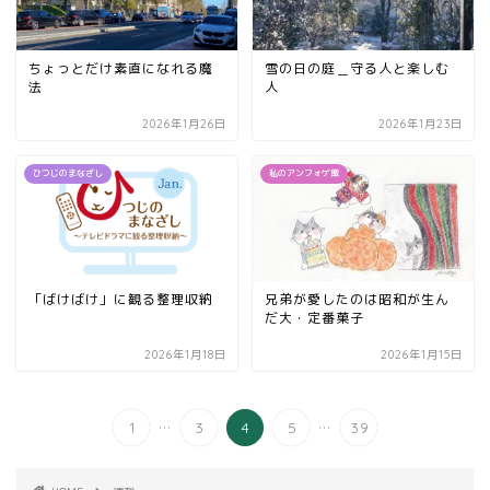
ちょっとだけ素直になれる魔
雪の日の庭＿守る人と楽しむ
法
人
2026年1月26日
2026年1月23日
ひつじのまなざし
私のアンフォゲ飯
「ばけばけ」に観る整理収納
兄弟が愛したのは昭和が生ん
だ大・定番菓子
2026年1月18日
2026年1月15日
...
...
1
3
4
5
39