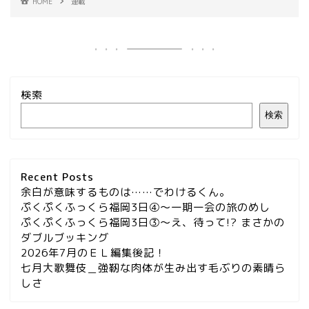
HOME
連載
検索
検索
Recent Posts
余白が意味するものは……でわけるくん。
ぷくぷくふっくら福岡3日④～一期一会の旅のめし
ぷくぷくふっくら福岡3日③～え、待って!? まさかの
ダブルブッキング
2026年7月のＥＬ編集後記！
七月大歌舞伎＿強靭な肉体が生み出す毛ぶりの素晴ら
しさ