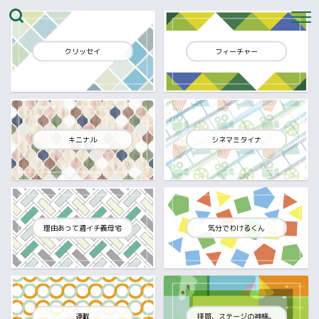
クリッセイ
フィーチャー
キニナル
シネマミタイナ
理由あって週イチ義母宅
気分でわけるくん
連載
拝啓、ステージの神様。