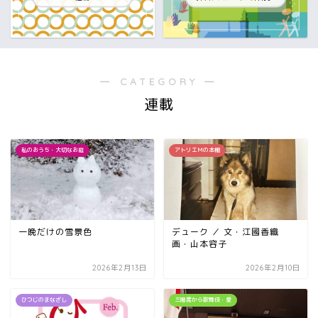
― CATEGORY ―
連載
私のおうち・大切なお庭
アトリエＭの本棚
一晩だけの雪景色
デューク ／ 文・江國香織
画・山本容子
2026年2月13日
2026年2月10日
ひつじのまなざし
三階席から歌舞伎・愛