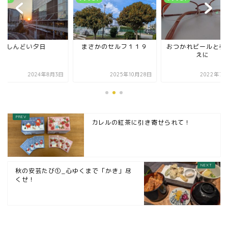
しんどい夕日
まさかのセルフ１１９
おつかれビールと引
えに
2024年8月3日
2025年10月28日
2022年7月
カレルの紅茶に引き寄せられて！
秋の安芸たび①_心ゆくまで「かき」尽
くせ！