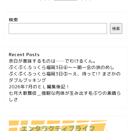
検索
検索
Recent Posts
余白が意味するものは……でわけるくん。
ぷくぷくふっくら福岡3日④～一期一会の旅のめし
ぷくぷくふっくら福岡3日③～え、待って!? まさかの
ダブルブッキング
2026年7月のＥＬ編集後記！
七月大歌舞伎＿強靭な肉体が生み出す毛ぶりの素晴ら
しさ