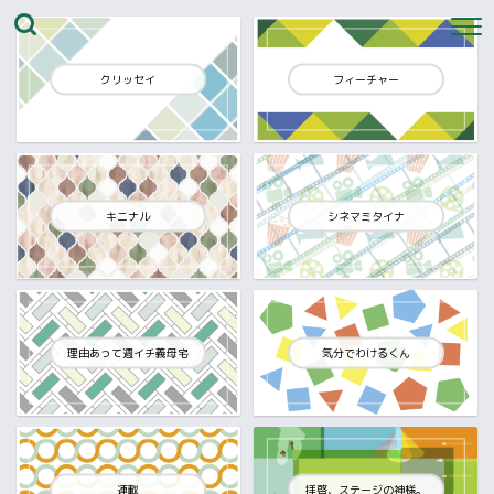
クリッセイ
フィーチャー
キニナル
シネマミタイナ
理由あって週イチ義母宅
気分でわけるくん
連載
拝啓、ステージの神様。