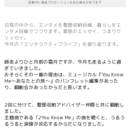
記事内に商品プロモーションを含む場合があります
日常の中から、エンタメを整理収納目線、暮らしをエ
ンタメ目線でつづります。栗原のエッセイ、つまりク
リッセイ。
今月の「エンタラクティブライフ」を振り返ります。
師走よりひと月前の霜月ですが、今月も走るように過
ぎていきました。
おそらくその一番の理由は、ミュージカル『You Know
Me～あなたとの旅～』のパンフレット編集があった
り、観劇会があったからだと思います。
2回に分けて、整理収納アドバイザー仲間と共に観劇し
ました。
主題曲である「♪You Know Me」の曲を聴くと、うるう
るうると涙腺が反応するからだになりました。