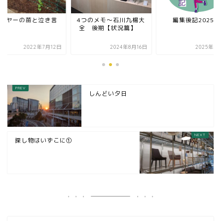
ーヤーの苗と泣き言
4つのメモ～石川九楊大
編集後記2025.5
全 後期【状況篇】
2022年7月12日
2024年8月16日
2025年5
しんどい夕日
探し物はいずこに①