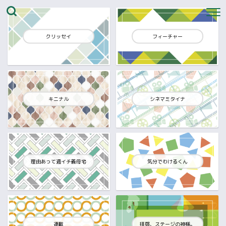
クリッセイ
フィーチャー
キニナル
シネマミタイナ
理由あって週イチ義母宅
気分でわけるくん
連載
拝啓、ステージの神様。