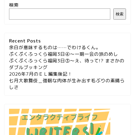
検索
検索
Recent Posts
余白が意味するものは……でわけるくん。
ぷくぷくふっくら福岡3日④～一期一会の旅のめし
ぷくぷくふっくら福岡3日③～え、待って!? まさかの
ダブルブッキング
2026年7月のＥＬ編集後記！
七月大歌舞伎＿強靭な肉体が生み出す毛ぶりの素晴ら
しさ