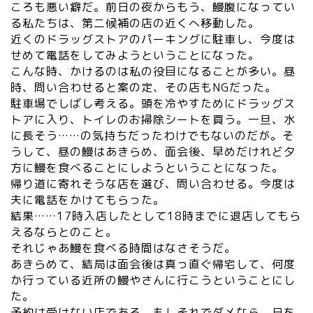
ころも悪い癖だ。前日の夜からもう、鰻腹になってい
る私たちは、第二候補の店の近くへ移動した。
近くのドラッグストアのパーキングに駐車し、今度は
せめて電話をしてみようということになった。
こんな時、かけるのは私の役目になることが多い。昼
時、問い合わせると案の定、その店もNGだった。
駐車場でしばし考える。頭を冷やすためにドラッグス
トアに入り、トイレのお掃除シートを買う。一旦、水
に長そう……の気持ちだったわけでもないのだが。そ
うして、昼の鰻はあきらめ、面会後、早めだけれど夕
方に鰻を食べることにしようということになった。
帰り道に寄れそうな店を選び、問い合わせる。今度は
夫に電話をかけてもらった。
結果……17時入店したとして18時までに退店してもら
えるならとのこと。
それじゃあ鰻を食べる時間はなさそうだ。
あきらめて、結局は面会後は真っ直ぐ帰宅して、何度
か行っている近所の鰻やさんに行こうということにし
た。
予約は受けない店である。もしそれでダメなら、日を