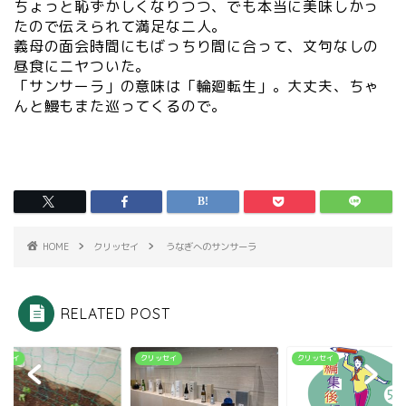
ちょっと恥ずかしくなりつつ、でも本当に美味しかっ
たので伝えられて満足な二人。
義母の面会時間にもばっちり間に合って、文句なしの
昼食にニヤついた。
「サンサーラ」の意味は「輪廻転生」。大丈夫、ちゃ
んと鰻もまた巡ってくるので。
HOME
クリッセイ
うなぎへのサンサーラ
RELATED POST
ッセイ
クリッセイ
クリッセイ