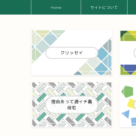
Home
サイトについて
クリッセイ
理由あって週イチ義
母宅