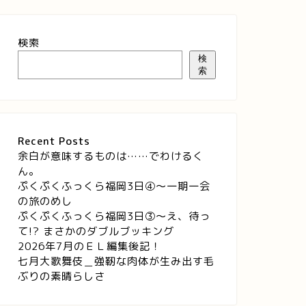
検索
検
索
Recent Posts
余白が意味するものは……でわけるく
ん。
ぷくぷくふっくら福岡3日④～一期一会
の旅のめし
ぷくぷくふっくら福岡3日③～え、待っ
て!? まさかのダブルブッキング
2026年7月のＥＬ編集後記！
七月大歌舞伎＿強靭な肉体が生み出す毛
ぶりの素晴らしさ