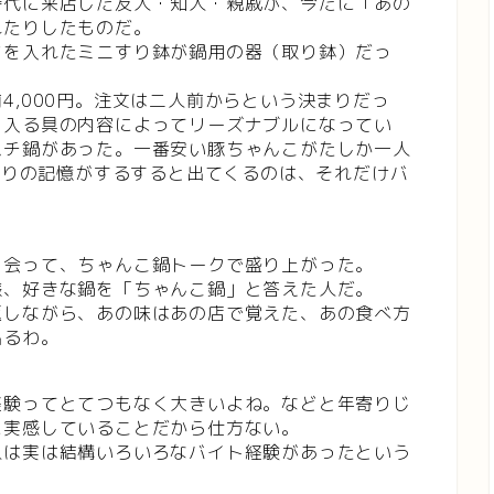
時代に来店した友人・知人・親戚が、今だに「あの
れたりしたものだ。
マを入れたミニすり鉢が鍋用の器（取り鉢）だっ
4,000円。注文は二人前からという決まりだっ
と入る具の内容によってリーズナブルになってい
ムチ鍋があった。一番安い豚ちゃんこがたしか一人
の辺りの記憶がするすると出てくるのは、それだけバ
。
と会って、ちゃんこ鍋トークで盛り上がった。
様、好きな鍋を「ちゃんこ鍋」と答えた人だ。
返しながら、あの味はあの店で覚えた、あの食べ方
出るわ。
経験ってとてつもなく大きいよね。などと年寄りじ
に実感していることだから仕方ない。
人は実は結構いろいろなバイト経験があったという