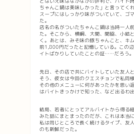
とはいえ味はなかなかの評判で、バイト
ちゃんこ鍋は美味しかった」と言ってく
スープにはしっかり味がついていて、ゴ
た。
店名の名がついたちゃんこ鍋は当時一人前
た。そこから、横綱、大関、関脇、小結
く。あとは、みそ味の豚ちゃんこと、キ
前1,800円だったと記憶している。こ
イトばかりしていたことの証……だろう
先日、その店で共にバイトしていた友人
そう、彼女は今回のクエスチョンで私同
その他のメニューに何があったかを思い
はバイトきっかけで知った、など出るわ
結局、若者にとってアルバイトから得る
みた話にまとまったのだが、これは本当
私は同じところで長く続けるタイプ、友
のも新鮮だった。