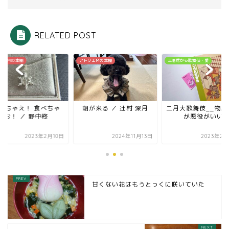
RELATED POST
リエＭの本棚
アトリエＭの本棚
三階席から歌舞伎・愛
べちゃえ！ 食べちゃ
朝が来る ／ 辻村 深月
二月大歌舞伎__物騒
お！ ／ 野中柊
が悪役がいい
2023年2月10日
2024年11月13日
2023年2月
甘くない花はもうとっくに咲いていた