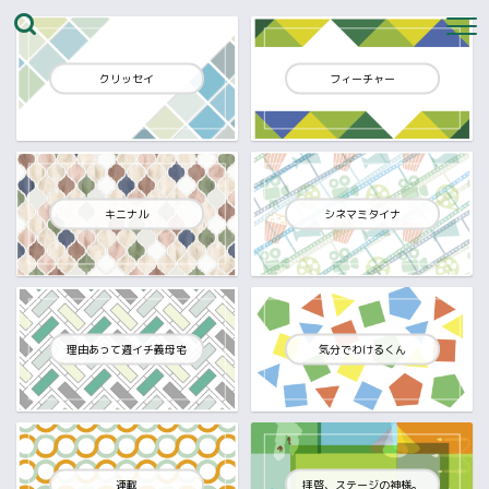
クリッセイ
フィーチャー
キニナル
シネマミタイナ
理由あって週イチ義母宅
気分でわけるくん
連載
拝啓、ステージの神様。