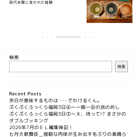
前代未聞と言われた経験
検索
検索
Recent Posts
余白が意味するものは……でわけるくん。
ぷくぷくふっくら福岡3日④～一期一会の旅のめし
ぷくぷくふっくら福岡3日③～え、待って!? まさかの
ダブルブッキング
2026年7月のＥＬ編集後記！
七月大歌舞伎＿強靭な肉体が生み出す毛ぶりの素晴ら