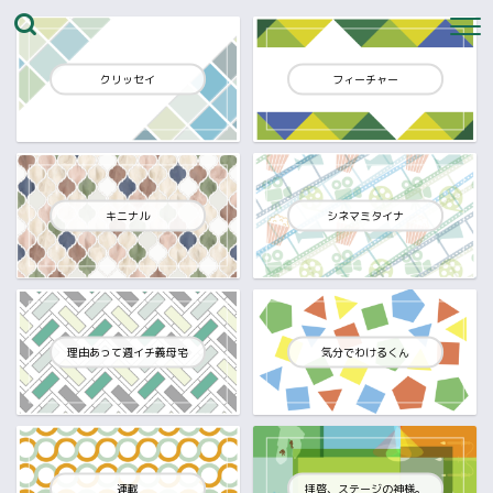
クリッセイ
フィーチャー
キニナル
シネマミタイナ
理由あって週イチ義母宅
気分でわけるくん
連載
拝啓、ステージの神様。