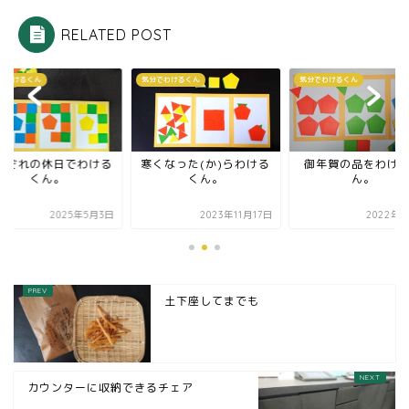
RELATED POST
でわけるくん
気分でわけるくん
気分でわけるくん
れぞれの休日でわける
寒くなった(か)らわける
御年賀の品をわけ
くん。
くん。
ん。
2025年5月3日
2023年11月17日
2022年1
土下座してまでも
カウンターに収納できるチェア