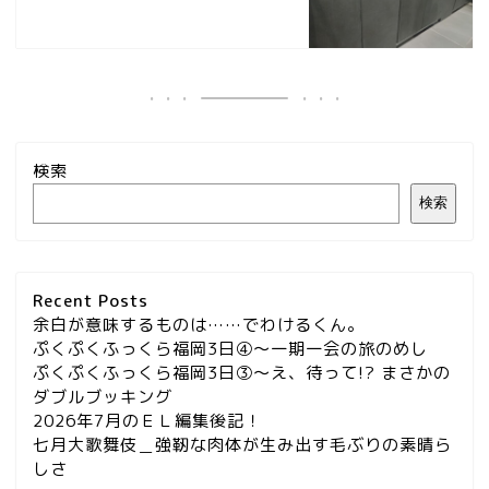
検索
検索
Recent Posts
余白が意味するものは……でわけるくん。
ぷくぷくふっくら福岡3日④～一期一会の旅のめし
ぷくぷくふっくら福岡3日③～え、待って!? まさかの
ダブルブッキング
2026年7月のＥＬ編集後記！
七月大歌舞伎＿強靭な肉体が生み出す毛ぶりの素晴ら
しさ