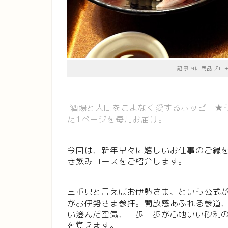
記事内に商品プロ
酒場と人間をこよなく愛するホッピー★
た1ページを毎月お届け。
今回は、新年早々に嬉しいお仕事のご縁
き飲みコースをご紹介します。
三重県と言えばお伊勢さま、という公式
がお伊勢さま参拝。開放感あふれる参道
い澄んだ空気、一歩一歩が心地いい砂利
を覚えます。