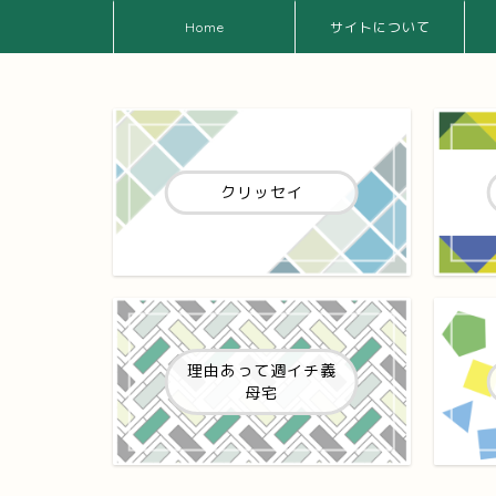
Home
サイトについて
クリッセイ
理由あって週イチ義
母宅