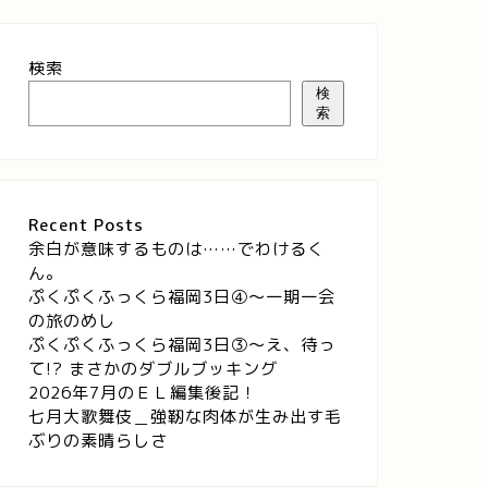
検索
検
索
Recent Posts
余白が意味するものは……でわけるく
ん。
ぷくぷくふっくら福岡3日④～一期一会
の旅のめし
ぷくぷくふっくら福岡3日③～え、待っ
て!? まさかのダブルブッキング
2026年7月のＥＬ編集後記！
七月大歌舞伎＿強靭な肉体が生み出す毛
ぶりの素晴らしさ