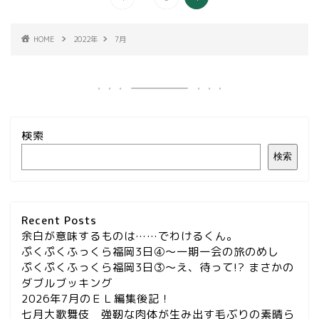
HOME
2022年
7月
検索
検索
Recent Posts
余白が意味するものは……でわけるくん。
ぷくぷくふっくら福岡3日④～一期一会の旅のめし
ぷくぷくふっくら福岡3日③～え、待って!? まさかの
ダブルブッキング
2026年7月のＥＬ編集後記！
七月大歌舞伎＿強靭な肉体が生み出す毛ぶりの素晴ら