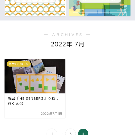
― ARCHIVES ―
2022年 7月
気分でわけるくん
舞台『HEISENBERG』でわけ
るくん①
2022年7月1日
...
1
3
4