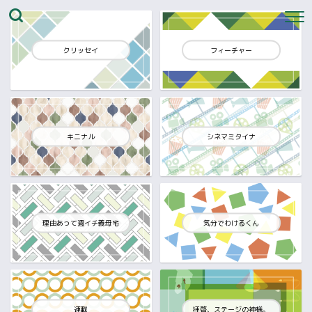
クリッセイ
フィーチャー
キニナル
シネマミタイナ
理由あって週イチ義母宅
気分でわけるくん
連載
拝啓、ステージの神様。