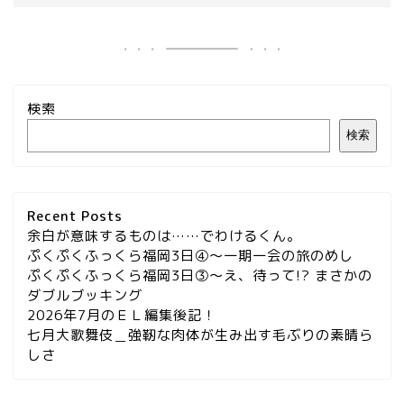
検索
検索
Recent Posts
余白が意味するものは……でわけるくん。
ぷくぷくふっくら福岡3日④～一期一会の旅のめし
ぷくぷくふっくら福岡3日③～え、待って!? まさかの
ダブルブッキング
2026年7月のＥＬ編集後記！
七月大歌舞伎＿強靭な肉体が生み出す毛ぶりの素晴ら
しさ