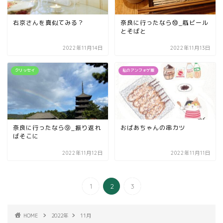
右京さんを真似てみる？
奈良に行ったなら⑩_瓶ビール
とそばと
2022年11月14日
2022年11月13日
クリッセイ
私のアンフォゲ飯
奈良に行ったなら⑨_振り返れ
おばあちゃんの串カツ
ばそこに
2022年11月12日
2022年11月11日
1
2
3
HOME
2022年
11月