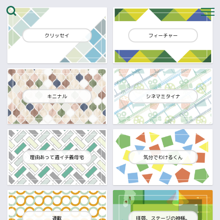
クリッセイ
フィーチャー
キニナル
シネマミタイナ
理由あって週イチ義母宅
気分でわけるくん
連載
拝啓、ステージの神様。