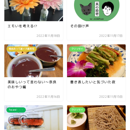
エモいを考える!?
その掛け声
2022年11月18日
2022年11月17日
理由あって週イチ義母宅
クリッセイ
美味しいって言わない～奈良
書き表したいと気づいた夜
のおやつ編
2022年11月16日
2022年11月15日
Tea and・・・
クリッセイ