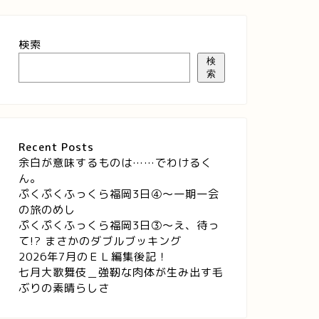
検索
検
索
Recent Posts
余白が意味するものは……でわけるく
ん。
ぷくぷくふっくら福岡3日④～一期一会
の旅のめし
ぷくぷくふっくら福岡3日③～え、待っ
て!? まさかのダブルブッキング
2026年7月のＥＬ編集後記！
七月大歌舞伎＿強靭な肉体が生み出す毛
ぶりの素晴らしさ