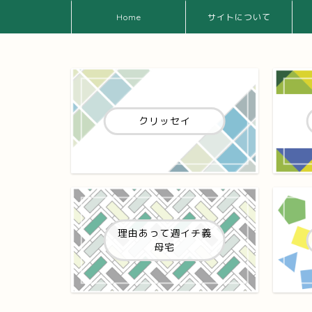
Home
サイトについて
クリッセイ
理由あって週イチ義
母宅