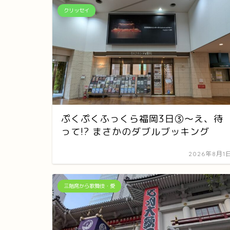
クリッセイ
ぷくぷくふっくら福岡3日③～え、待
って!? まさかのダブルブッキング
2026年8月1
三階席から歌舞伎・愛