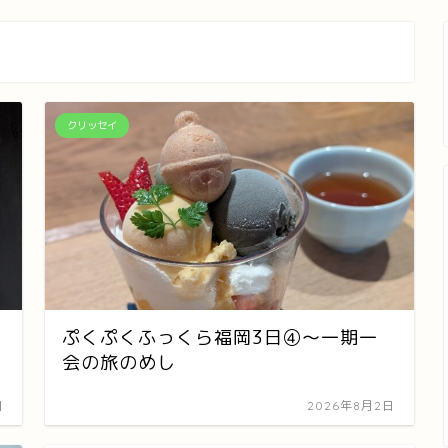
クリッセイ
ぷくぷくふっくら福岡3日④～一期一
会の旅のめし
日
2026年8月2日