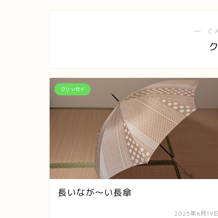
― C
クリッセイ
長いなが～い長傘
2025年6月19