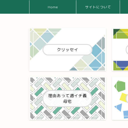
Home
サイトについて
クリッセイ
理由あって週イチ義
母宅