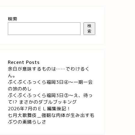
検索
検
索
Recent Posts
余白が意味するものは……でわけるく
ん。
ぷくぷくふっくら福岡3日④～一期一会
の旅のめし
ぷくぷくふっくら福岡3日③～え、待っ
て!? まさかのダブルブッキング
2026年7月のＥＬ編集後記！
七月大歌舞伎＿強靭な肉体が生み出す毛
ぶりの素晴らしさ