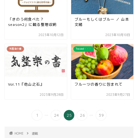
「きのう何食べた？
ブルーもしくはブルー ／ 山本
season2」に観る整理収納
文緒
2023年10月12日
2023年10月10日
気整楽の書
Tea and・・・
Vol.11『他山之石』
フルーツの香りに包まれて
2023年9月28日
2023年9月27日
...
...
1
24
25
26
39
HOME
連載