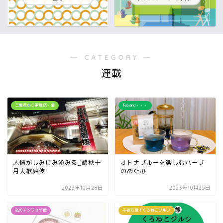
― CATEGORY ―
連載
三階席から歌舞伎・愛
Tea and・・・
人情がしみじみ沁みる_錦秋十
オトナブルーを楽しむハーブ
月大歌舞伎
のめぐみ
2023年10月28日
2023年10月25日
私のアンフォゲ飯
千姿万態！くろねこジルシ