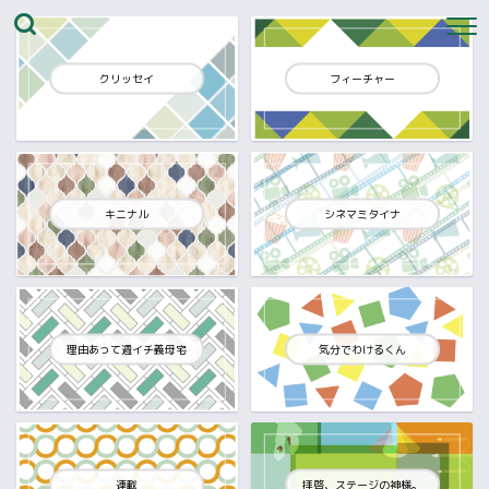
クリッセイ
フィーチャー
キニナル
シネマミタイナ
理由あって週イチ義母宅
気分でわけるくん
連載
拝啓、ステージの神様。