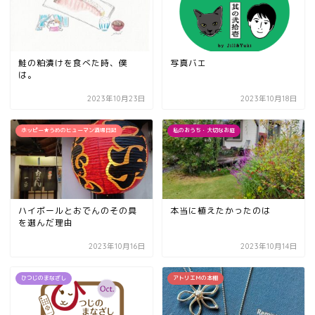
鮭の粕漬けを食べた時、僕
写真バエ
は。
2023年10月23日
2023年10月18日
ホッピー★うめのヒューマン酒場日記
私のおうち・大切なお庭
ハイボールとおでんのその具
本当に植えたかったのは
を選んだ理由
2023年10月16日
2023年10月14日
ひつじのまなざし
アトリエＭの本棚