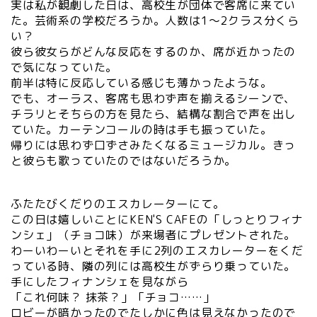
実は私が観劇した日は、高校生が団体で客席に来てい
た。芸術系の学校だろうか。人数は1～2クラス分くら
い？
彼ら彼女らがどんな反応をするのか、席が近かったの
で気になっていた。
前半は特に反応している感じも薄かったような。
でも、オーラス、客席も思わず声を揃えるシーンで、
チラリとそちらの方を見たら、結構な割合で声を出し
ていた。カーテンコールの時は手も振っていた。
帰りには思わず口ずさみたくなるミュージカル。きっ
と彼らも歌っていたのではないだろうか。
ふたたびくだりのエスカレーターにて。
この日は嬉しいことにKEN'S CAFEの「しっとりフィナ
ンシェ」（チョコ味）が来場者にプレゼントされた。
わーいわーいとそれを手に2列のエスカレーターをくだ
っている時、隣の列には高校生がずらり乗っていた。
手にしたフィナンシェを見ながら
「これ何味？ 抹茶？」「チョコ……」
ロビーが暗かったのでたしかに色は見えなかったので