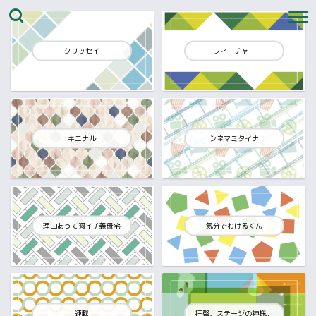
クリッセイ
フィーチャー
キニナル
シネマミタイナ
理由あって週イチ義母宅
気分でわけるくん
連載
拝啓、ステージの神様。