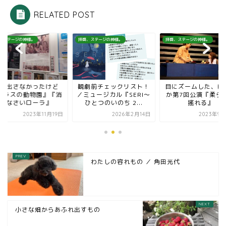
RELATED POST
、ステージの神様。
拝啓、ステージの神様。
拝啓、ステージの神様。
に出さなかったけど
観劇前チェックリスト！
目にズームした、ぱ
ガラスの動物園』『消
／ミュージカル『SERI～
か第7回公演『柔ら
えなさいローラ』
ひとつのいのち 2...
搖れる』
2023年11月19日
2026年2月14日
2023年9月
わたしの容れもの ／ 角田光代
小さな畑からあふれ出すもの