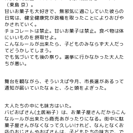
（東島 京）。
甘いお菓子も大好きで、無邪気に過ごしていた彼らの
日常は、健全健康党が政権を取ったことによりおびや
かされていく。
チョコレートは禁止。甘いお菓子は禁止。食べ物は体
にいいものを摂取せよ。
こんなルールが出来たら、子どものみならず大人だっ
てどうかしてしまう。
でも気づいても後の祭り。選挙に行かなかった大人た
ちが悪い。
舞台を観ながら、そういえば今月、市長選があるって
通知が届いていたなぁと、ふと頭をよぎった。
大人たちの中にも味方はいた。
バビおばさん(土居裕子）は、お菓子屋さんだからこん
なルールが出来たら商売あがったりになる。街中に駄
菓子屋さんがなくなって久しいけれど、なんとなくお
店のおじさんやおばさんは、子どもたちの味方で、で