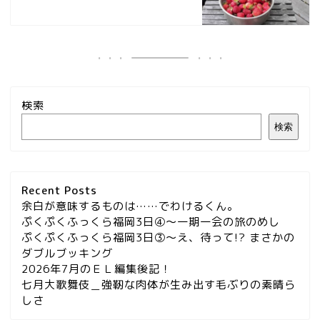
検索
検索
Recent Posts
余白が意味するものは……でわけるくん。
ぷくぷくふっくら福岡3日④～一期一会の旅のめし
ぷくぷくふっくら福岡3日③～え、待って!? まさかの
ダブルブッキング
2026年7月のＥＬ編集後記！
七月大歌舞伎＿強靭な肉体が生み出す毛ぶりの素晴ら
しさ