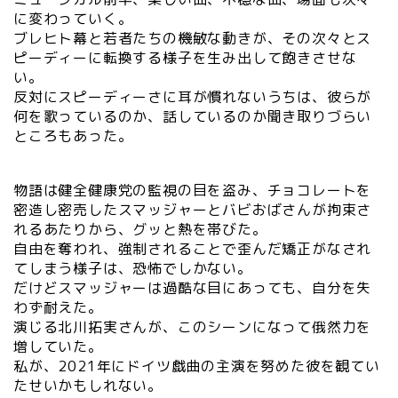
に変わっていく。
ブレヒト幕と若者たちの機敏な動きが、その次々とス
ピーディーに転換する様子を生み出して飽きさせな
い。
反対にスピーディーさに耳が慣れないうちは、彼らが
何を歌っているのか、話しているのか聞き取りづらい
ところもあった。
物語は健全健康党の監視の目を盗み、チョコレートを
密造し密売したスマッジャーとバビおばさんが拘束さ
れるあたりから、グッと熱を帯びた。
自由を奪われ、強制されることで歪んだ矯正がなされ
てしまう様子は、恐怖でしかない。
だけどスマッジャーは過酷な目にあっても、自分を失
わず耐えた。
演じる北川拓実さんが、このシーンになって俄然力を
増していた。
私が、2021年にドイツ戯曲の主演を努めた彼を観てい
たせいかもしれない。