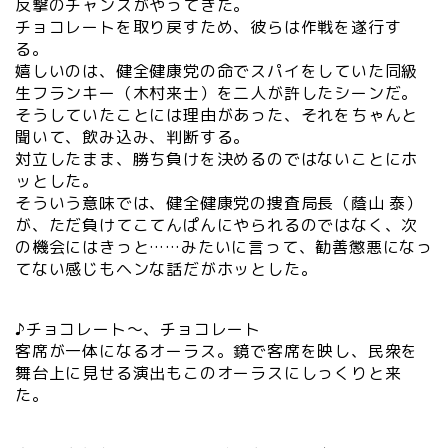
反撃のチャンスがやってきた。
チョコレートを取り戻すため、彼らは作戦を遂行す
る。
嬉しいのは、健全健康党の命でスパイをしていた同級
生フランキー（木村来士）を二人が許したシーンだ。
そうしていたことには理由があった、それをちゃんと
聞いて、飲み込み、判断する。
対立したまま、勝ち負けを決めるのではないことにホ
ッとした。
そういう意味では、健全健康党の捜査局長（蔭山 泰）
が、ただ負けてこてんぱんにやられるのではなく、次
の機会にはきっと……みたいに言って、勧善懲悪になっ
てない感じもヘンな話だがホッとした。
♪チョコレート～、チョコレート
客席が一体になるオーラス。鏡で客席を映し、民衆を
舞台上に見せる演出もこのオーラスにしっくりと来
た。