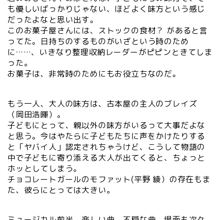
も優しいばっかりじゃない、ほどよく味方という感じ
だったよなと思い出す。
このお菓子屋さんには、ストックの食材？ があると言
ってた。日持ちのするものがいざという時のため
に……、いきなり整理収納レーダーがピピンときてしま
った。
お菓子は、非常時のためにもお役立ちなのだ。
もう一人、大人の味方は、古本屋の主人のブレイズ
（岡田浩暉）。
子どもにとって、親以外の味方がいるって大事だよな
と思う。今はやたらに子どもたちに声をかけたりする
と「ヤバイ人」認定されちゃうけど、こうして物語の
中で子どもに寄り添える大人が出てくると、ちょっと
ホッとしてしまう。
チョコレートガールのモファット(平野 綾）の存在もま
た、彼らにとっては大きい。
ミュージカル前半、楽しい曲、不穏な曲、場面も次々