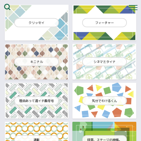
クリッセイ
フィーチャー
キニナル
シネマミタイナ
理由あって週イチ義母宅
気分でわけるくん
連載
拝啓、ステージの神様。