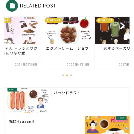
RELATED POST
頃シネマ
食べ頃シネマ
食べ頃シネマ
クちゃん －フジとサク
エクストリーム・ジョブ
恋するベーカリ
ラにつなぐ愛－
2024年5月18日
2022年4月11日
2017年1
バックドラフト
舞妓Haaaan!!!