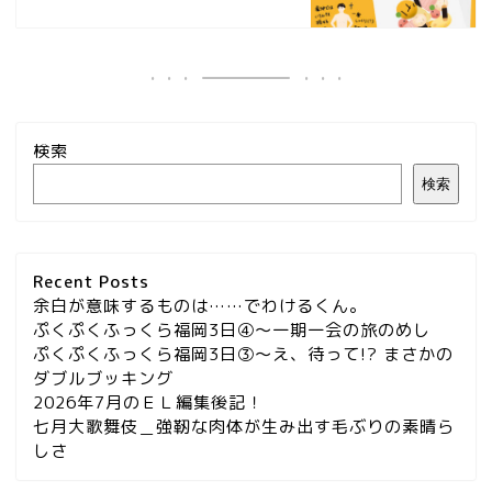
検索
検索
Recent Posts
余白が意味するものは……でわけるくん。
ぷくぷくふっくら福岡3日④～一期一会の旅のめし
ぷくぷくふっくら福岡3日③～え、待って!? まさかの
ダブルブッキング
2026年7月のＥＬ編集後記！
七月大歌舞伎＿強靭な肉体が生み出す毛ぶりの素晴ら
しさ