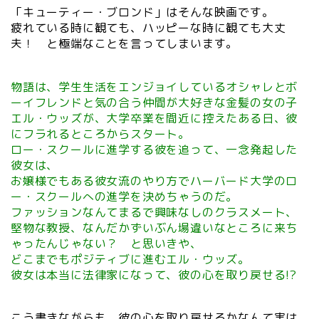
「キューティー・ブロンド」はそんな映画です。
疲れている時に観ても、ハッピーな時に観ても大丈
夫！ と極端なことを言ってしまいます。
物語は、学生生活をエンジョイしているオシャレとボ
ーイフレンドと気の合う仲間が大好きな
金髪の女の子
エル・ウッズが、大学卒業を間近に控えたある日、彼
にフラれるところからスタート。
ロー・スクールに進学する彼を追って、一念発起した
彼女は、
お嬢様でもある彼女流のやり方でハーバード大学のロ
ー・スクールへの進学を決めちゃうのだ。
ファッションなんてまるで興味なしのクラスメート、
堅物な教授、なんだかずいぶん場違いなところに
来ち
ゃったんじゃない？ と思いきや、
どこまでもポジティブに進むエル・ウッズ。
彼女は本当に法律家になって、彼の心を取り戻せる!?
こう書きながらも、彼の心を取り戻せるかなんて実は