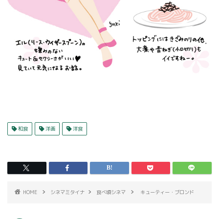
和食
洋画
洋食
HOME
シネマミタイナ
食べ頃シネマ
キューティー・ブロンド