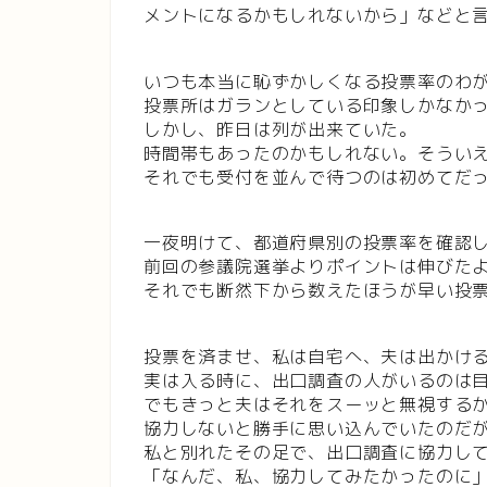
メントになるかもしれないから」などと
いつも本当に恥ずかしくなる投票率のわ
投票所はガランとしている印象しかなか
しかし、昨日は列が出来ていた。
時間帯もあったのかもしれない。そうい
それでも受付を並んで待つのは初めてだ
一夜明けて、都道府県別の投票率を確認
前回の参議院選挙よりポイントは伸びた
それでも断然下から数えたほうが早い投
投票を済ませ、私は自宅へ、夫は出かけ
実は入る時に、出口調査の人がいるのは
でもきっと夫はそれをスーッと無視する
協力しないと勝手に思い込んでいたのだ
私と別れたその足で、出口調査に協力し
「なんだ、私、協力してみたかったのに