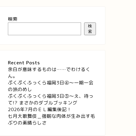
検索
検
索
Recent Posts
余白が意味するものは……でわけるく
ん。
ぷくぷくふっくら福岡3日④～一期一会
の旅のめし
ぷくぷくふっくら福岡3日③～え、待っ
て!? まさかのダブルブッキング
2026年7月のＥＬ編集後記！
七月大歌舞伎＿強靭な肉体が生み出す毛
ぶりの素晴らしさ