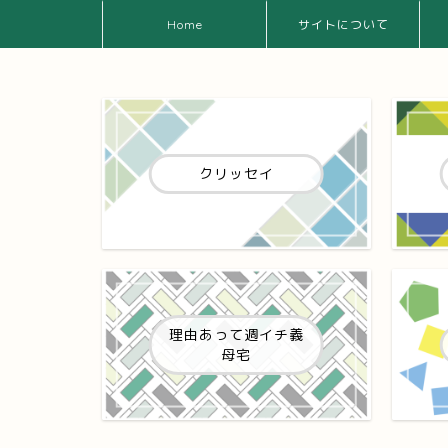
Home
サイトについて
クリッセイ
理由あって週イチ義
母宅