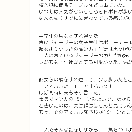
校舎脇に簡易テーブルなども出ていた。
いつもは人気がないところをトボトボ歩
なんとなくすでににぎわっている感じが
中学生の男女とすれ違った。
青いジャージーの女子生徒はポニーテー
彼女より少し背の高い男子生徒は黒っぽ
二人の着ているジャージーの色と背格好
しかも女子生徒がとても可愛かった、気
彼女らの横をすれ違って、少し歩いたと
「アオハルだ！」「アオハルっ！」
ほぼ同時に夫もそう言った。
まるでマンガの1シーンみたいで、だから
と書いたのは、実は顔はほとんど見てい
もう、そのアオハルな感じが1シーンとし
二人でそんな話をしながら、「気をつけ