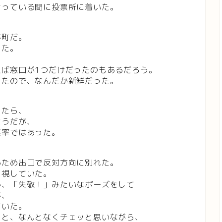
言っている間に投票所に着いた。
が町だ。
った。
えば窓口が1つだけだったのもあるだろう。
ったので、なんだか新鮮だった。
したら、
ようだが、
票率ではあった。
るため出口で反対方向に別れた。
目視していた。
か、「失敬！」みたいなポーズをして
が、
ていた。
」と、なんとなくチェッと思いながら、