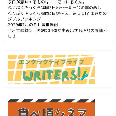
余白が意味するものは……でわけるくん。
ぷくぷくふっくら福岡3日④～一期一会の旅のめし
ぷくぷくふっくら福岡3日③～え、待って!? まさかの
ダブルブッキング
2026年7月のＥＬ編集後記！
七月大歌舞伎＿強靭な肉体が生み出す毛ぶりの素晴ら
しさ