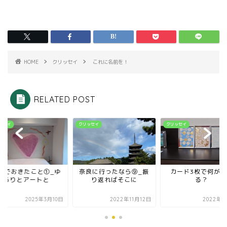
HOME
クリッセイ
これに名前を！
RELATED POST
ッセイ
クリッセイ
クリッセイ
縄でおきたこと①_ゆ
奈良に行ったなら⑨_振
カード3枚で何が変
るりとアートと
り返ればそこに
る？
2025年3月10日
2022年11月12日
2022年8