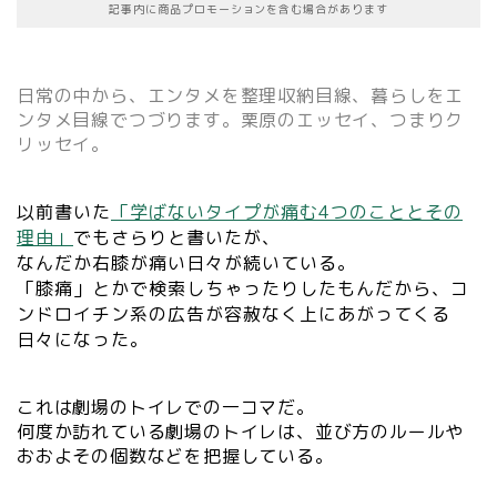
記事内に商品プロモーションを含む場合があります
日常の中から、エンタメを整理収納目線、暮らしをエ
ンタメ目線でつづります。栗原のエッセイ、つまりク
リッセイ。
以前書いた
「学ばないタイプが痛む4つのこととその
理由」
でもさらりと書いたが、
なんだか右膝が痛い日々が続いている。
「膝痛」とかで検索しちゃったりしたもんだから、コ
ンドロイチン系の広告が容赦なく上にあがってくる
日々になった。
これは劇場のトイレでの一コマだ。
何度か訪れている劇場のトイレは、並び方のルールや
おおよその個数などを把握している。