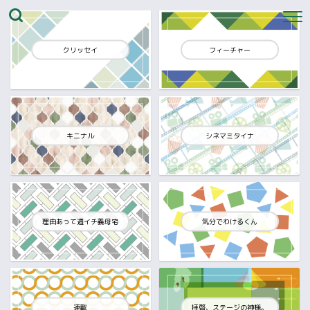
クリッセイ
フィーチャー
キニナル
シネマミタイナ
理由あって週イチ義母宅
気分でわけるくん
連載
拝啓、ステージの神様。