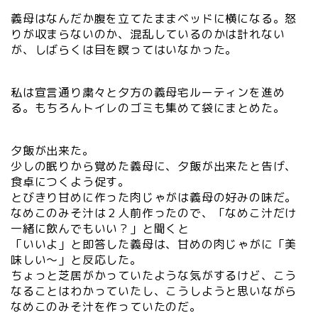
義母はなんだか腹を立てたままベッドに横になる。怒
りが収まらないのか、混乱しているのかは計れない
が、しばらくは目を瞑ってはいなかった。
私は宣言通り粛々と夕方の義母宅ルーティンを進め
る。もちろんトイレのゴミも集めて袋にまとめた。
夕飯が出来た。
少しの眠りから覚めた義母に、夕飯が出来たと告げ、
食卓につくよう促す。
とびきり甘めに作った肉じゃがは義母の好みの味だ。
なめこのみそ汁は２人前作ったので、「なめこ汁だけ
一緒に飲んでもいい？」と聞くと
「いいよ」と即答した義母は、甘めの肉じゃがに「美
味しい〜」と反応した。
ちょっと芝居がかっていたような気がするけど、こう
なることはわかっていたし、こうしようと思いながら
なめこのみそ汁を作っていたのだ。