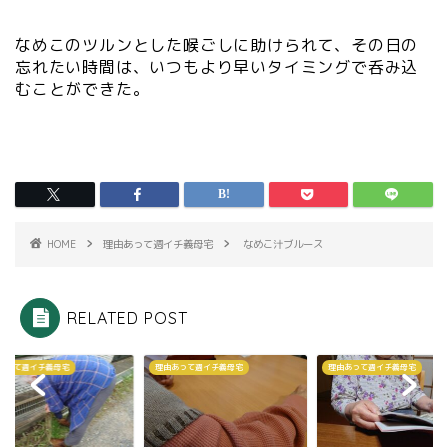
なめこのツルンとした喉ごしに助けられて、その日の
忘れたい時間は、いつもより早いタイミングで呑み込
むことができた。
HOME
理由あって週イチ義母宅
なめこ汁ブルース
RELATED POST
あって週イチ義母宅
理由あって週イチ義母宅
理由あって週イチ義母宅