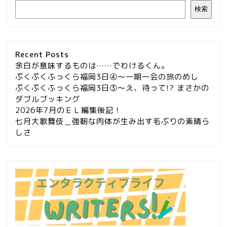
検索
Recent Posts
余白が意味するものは……でわけるくん。
ぷくぷくふっくら福岡3日④～一期一会の旅のめし
ぷくぷくふっくら福岡3日③～え、待って!? まさかの
ダブルブッキング
2026年7月のＥＬ編集後記！
七月大歌舞伎＿強靭な肉体が生み出す毛ぶりの素晴ら
しさ