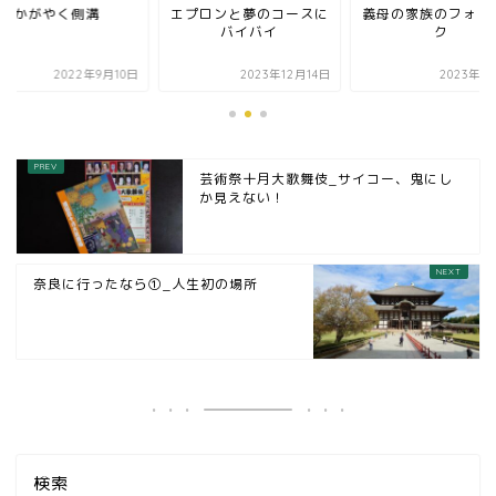
かがやく側溝
エプロンと夢のコースに
義母の家族のフォト
バイバイ
ク
2022年9月10日
2023年12月14日
2023年6
芸術祭十月大歌舞伎_サイコー、鬼にし
か見えない！
奈良に行ったなら①_人生初の場所
検索