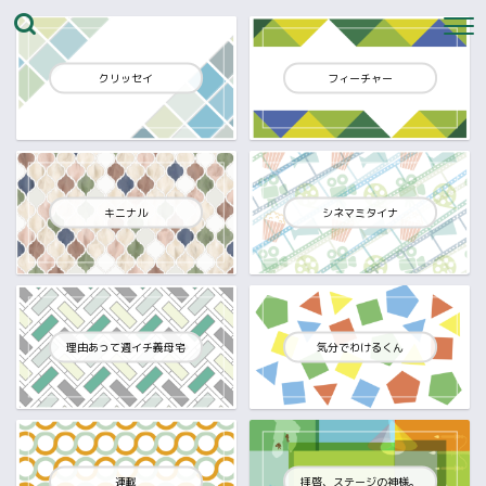
クリッセイ
フィーチャー
キニナル
シネマミタイナ
理由あって週イチ義母宅
気分でわけるくん
連載
拝啓、ステージの神様。