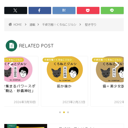
HOME
連載
千姿万態！くろねこジルシ
堅き守り
RELATED POST
万態！くろねこジルシ
千姿万態！くろねこジルシ
千姿万態！くろねこジルシ
好き集まるパワースポ
前か後か
猫＝美少女説
ト「駒込・妙義神社」
2026年3月30日
2023年2月22日
2022年7