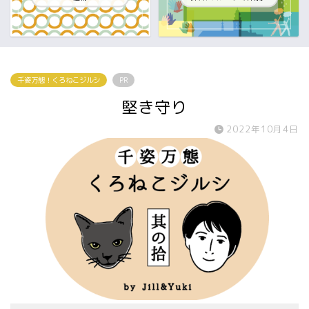
千姿万態！くろねこジルシ
PR
堅き守り
2022年10月4日