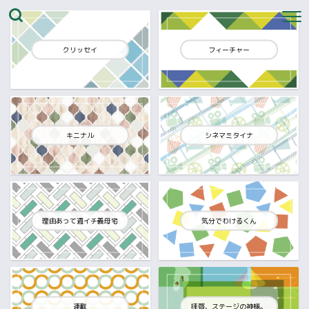
クリッセイ
フィーチャー
キニナル
シネマミタイナ
理由あって週イチ義母宅
気分でわけるくん
連載
拝啓、ステージの神様。