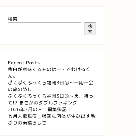
検索
検
索
Recent Posts
余白が意味するものは……でわけるく
ん。
ぷくぷくふっくら福岡3日④～一期一会
の旅のめし
ぷくぷくふっくら福岡3日③～え、待っ
て!? まさかのダブルブッキング
2026年7月のＥＬ編集後記！
七月大歌舞伎＿強靭な肉体が生み出す毛
ぶりの素晴らしさ