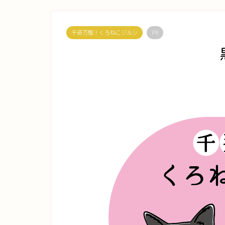
千姿万態！くろねこジルシ
PR