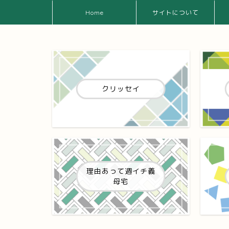
Home
サイトについて
クリッセイ
理由あって週イチ義
母宅