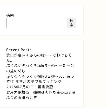
検索
検
索
Recent Posts
余白が意味するものは……でわけるく
ん。
ぷくぷくふっくら福岡3日④～一期一会
の旅のめし
ぷくぷくふっくら福岡3日③～え、待っ
て!? まさかのダブルブッキング
2026年7月のＥＬ編集後記！
七月大歌舞伎＿強靭な肉体が生み出す毛
ぶりの素晴らしさ