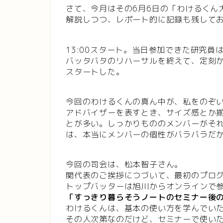
さて、今月はその6月6日の「わけるくん大
解説しつつ、レポート的に記録も残して
13:00スタート。当日参加できた研究員
バッタバタのリハーサルを終えて、定刻
スタートした。
今回のわけるくんの真ん中が、私をのぞ
アドバイザーを表すとき、サイズ感とか
とが多い。しっかりもののメンバーがそ
は、本当にメンバーの個性がバラバラだ
今回の司会は、松本智子さん。
関代表のご挨拶につづいて、最初のプロ
トップバッターは旭川からオンラインで
「すっきり暮らそうノートのセミナー後
わけるくんは、基本の使い方を学んでい
その人次第なのだけど、セミナーで使い