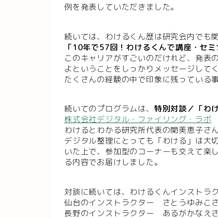
例を発表していただきました。
続いては、わけるくん歴は研究会内でも
「
10年で57回！
わけるくんで講座・
セミ
このキャリアがすごいのだけれど、発表
よということをしっかりメッセージして
たくさんの経験の中で印象に残っている
続いてのプログラムは、
特別対談／「わ
株式会社デジタル・ファイリング・ラボ
わけるとわかる研究所代表の関美恵子さ
デジタル整理にとっても「わける」は大
いた上で、参加型のコーナーも交えて楽
る内容でお届けしました。
対談に続いては、わけるくんインストラク
仙台のインストラクター さとうゆみこ
長野のインストラクター あるがかなえ