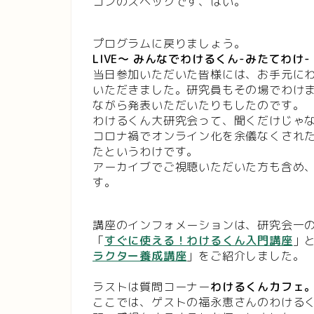
コンのスペックです、はい。
プログラムに戻りましょう。
LIVE
～
みんなでわけるくん
-
みたてわけ
-
当日参加いただいた皆様には、お手元に
いただきました。研究員もその場でわけ
ながら発表いただいたりもしたのです。
わけるくん大研究会って、聞くだけじゃ
コロナ禍でオンライン化を余儀なくされ
たというわけです。
アーカイブでご視聴いただいた方も含め
す。
講座のインフォメーションは、研究会一
「
すぐに使える！わけるくん入門講座
」
ラクター養成講座
」をご紹介しました。
ラストは質問コーナー
わけるくんカフェ
ここでは、ゲストの福永恵さんのわける