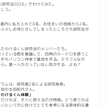
研究会2026」でわけてみた。
おこう。
は都内に私も入れて8名、お住まいの地域から2名。
から少しお待たせしてしまったところで大研究会が
いたわけるくん研究会のメンバーたち。
揃っている感を意識して、四角のカード□を使うこ
れぞれパソコン持参で基地を作る。カラフルなの
から。誰一人かぶっていない気がする、よね？
グラムは、研究員2名による研究発表。
参加の生田和代さん。
のわけるくん体験」
ただければ、すぐに使えるのが特徴。どう使うかは
たいという方に向けてとても参考になる具体的な事