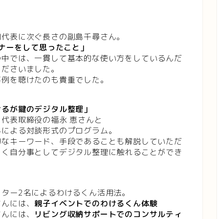
関代表に次ぐ長さの副島千尋さん。
ナーをして思ったこと」
の中では、一貫して基本的な使い方をしているんだ
くださいました。
事例を聴けたのも貴重でした。
けるが鍵のデジタル整理」
代表取締役の福永 恵さんと
んによる対談形式のプログラム。
切なキーワード、手段であることも解説していただ
しく自分事としてデジタル整理に触れることができ
ター2名によるわけるくん活用法。
さんには、
親子イベントでのわけるくん体験
さんには、
リビング収納サポートでのコンサルティ