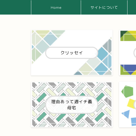
Home
サイトについて
クリッセイ
理由あって週イチ義
母宅