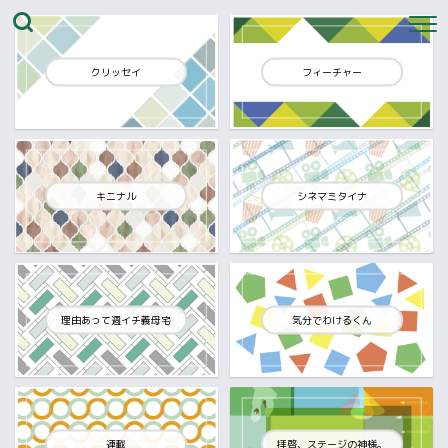
クリッセイ
フィーチャー
キニナル
シネマミタイナ
理由あって週イチ義母宅
気分でわけるくん
連載
拝啓、ステージの神様。