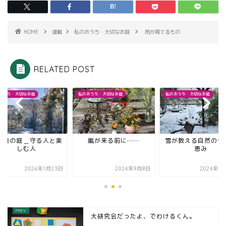
HOME
連載
私のおうち・大切なお庭
雨が育てるもの
RELATED POST
おうち・大切なお庭
私のおうち・大切なお庭
私のおうち・大切なお庭
の日の庭＿守る人と楽
嵐が来る前に……
雪が教える自然の脅
しむ人
恵み
2026年1月23日
2024年9月8日
2024年2
大研究会だったよ、でわけるくん。