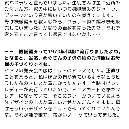
靴がズラリと並んでいました。生徒さんは主に近所の
お母さん方。家の中にはいつも機械編みのジャーッ、
ジャーッという音が響いていたのを覚えています。
母は機械編みを教えながら、ブラザー製の編み機も販
売していました。かなりの台数を売ったので、それで
家を建てたと言っても過言ではないかも……。
－－ 機械編みって1970年代頃に流行りましたよね。
となると、当然、めぐさんの子供の頃のお洋服はお母
様の手づくりですね。
ピアノの発表会の服は二ットのドレスでした。正直な
ことを言うと、私はほかの皆が着ているようなヒラヒ
ラした布のドレスが着たかったんです。当時はピンク
レディーが流行っていたので、ミニスカートで裾がフ
レアーになっていて、そこにファーがついているよう
なデザインのものが着たいとせがんだんですよね。母
はそういうデザインをニットで作ってくれていたんで
す。それが嫌で嫌で、布がいい！ って思ってました。