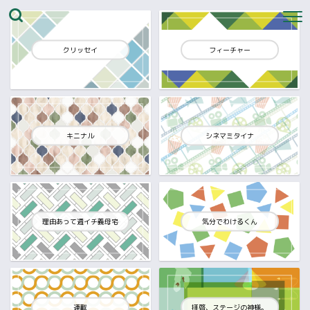
クリッセイ
フィーチャー
キニナル
シネマミタイナ
理由あって週イチ義母宅
気分でわけるくん
連載
拝啓、ステージの神様。