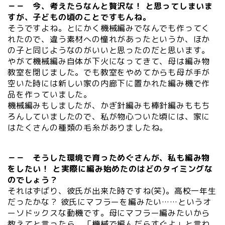
－－ 今、考えたらなんと贅沢な！ と思ってしまいま
すが、子どもの頃のことですもんね。
そうですよね。とにかく機械編みでなんでも作ってく
れたので、違う素材への憧れがあったというか、ほか
の子と同じようなのがいいと思ったのだと思います。
やがて機械編み自体が下火になってきて、母は編み物
教室を閉じました。でも教室をやめてからも母が手が
空いた時には新しい家の内廊下に置かれた編み機で作
品を作っていました。
機械編みもしましたが、かぎ針編みも棒針編みももち
ろんしていましたので、私が物心ついた頃には、家に
はたくさんの種類の毛糸がありましたね。
－－ そうした環境で育っためぐさんが、私も編み物
をしたい！ と実際に編み始めたのはどのタイミングな
のでしょう？
それはずばり、彼氏が出来た時ですね(笑)。高校一年生
だったかな？ 彼氏にマフラーを編みたい……というオ
ーソドックスな動機です。母にマフラー編みたいから
教えてと言ったら、「機械で編んだらすぐよ」と言わ