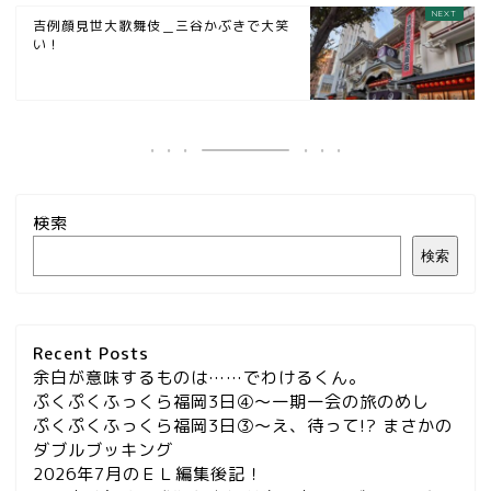
吉例顔見世大歌舞伎＿三谷かぶきで大笑
い！
検索
検索
Recent Posts
余白が意味するものは……でわけるくん。
ぷくぷくふっくら福岡3日④～一期一会の旅のめし
ぷくぷくふっくら福岡3日③～え、待って!? まさかの
ダブルブッキング
2026年7月のＥＬ編集後記！