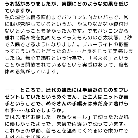
うお話がありましたが、実際にどのような効果を感じ
ていますか。
私の場合は寝る直前までパソコンに向かいがちで、常
に脳が覚醒しているというか、やはりなかなか寝付け
ないということも多かったんです。でもパソコンから
離れて編み物を始めたらドラえもんののび太状態、3秒
で入眠できるようになりました。ブルーライトの影響
ってこういうことだったのか……と身をもって実感しま
したね。無心で編むという行為で、「考える」という
ことから開放されているなという実感はあって、脳も
休める気がしています。
－－
ところで、歴代の彼氏には手編みのものをプレ
ゼントしていたというめぐさん、ご主人はニットが苦
手ということで、めぐさんの手編みは未だ身に着けら
れず……なのでしょうか。
実は先ほどお話した「瞑想ショール」で使った糸が肌
に優しかったようで、夫婦で色違いで使っています。
これからの季節、首もとを温めてくれるので家の中で
も外でも大活躍です。