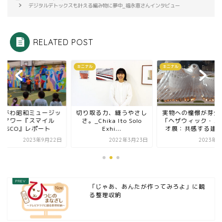
デジタルデトックスも叶える編み物に夢中_福永恵さんインタビュー
RELATED POST
ナル
キニナル
キニナル
ながわ昭和ミュージッ
切り取る力、縫うやさし
実物への憧憬が芽生
クアワー『スマイル
さ。_Chika Ito Solo
「ヘザウィック・ス
DISCO』レポート
Exhi...
オ展：共感する建
2023年9月22日
2022年3月23日
2023年6
「じゃあ、あんたが作ってみろよ」に観
る整理収納