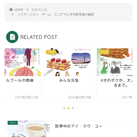
HOME
サスペンス
イミテーション・ゲーム エニグマと天才数学者の秘密
RELATED POST
マ
ドラマ
ドラマ
シェルブールの雨傘
みんな元気
6才のボクが、大人
るまで。
2015年3月22日
2016年4月29日
2017年7
世界中がアイ・ラヴ・ユー