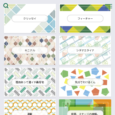
クリッセイ
フィーチャー
キニナル
シネマミタイナ
理由あって週イチ義母宅
気分でわけるくん
連載
拝啓、ステージの神様。