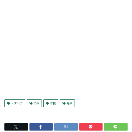
スナック
洋画
洋食
野菜