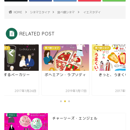
HOME
シネマミタイナ
食べ頃シネマ
イエスタデイ
RELATED POST
頃シネマ
食べ頃シネマ
食べ頃シネマ
恋するベーカリー
ボヘミアン・ラプソディ
きっと、うまくい
2017年1月26日
2019年1月17日
2017年5
チャーリーズ・エンジェル