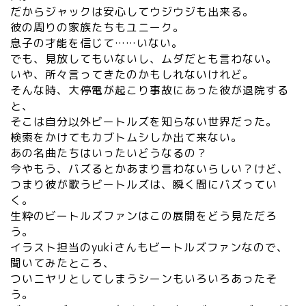
だからジャックは安心してウジウジも出来る。
彼の周りの家族たちもユニーク。
息子の才能を信じて……いない。
でも、見放してもいないし、ムダだとも言わない。
いや、所々言ってきたのかもしれないけれど。
そんな時、大停電が起こり事故にあった彼が退院する
と、
そこは自分以外ビートルズを知らない世界だった。
検索をかけてもカブトムシしか出て来ない。
あの名曲たちはいったいどうなるの？
今やもう、バズるとかあまり言わないらしい？けど、
つまり彼が歌うビートルズは、瞬く間にバズってい
く。
生粋のビートルズファンはこの展開をどう見ただろ
う。
イラスト担当のyukiさんもビートルズファンなので、
聞いてみたところ、
ついニヤリとしてしまうシーンもいろいろあった
そ
う。