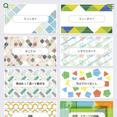
クリッセイ
フィーチャー
キニナル
シネマミタイナ
理由あって週イチ義母宅
気分でわけるくん
連載
拝啓、ステージの神様。