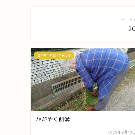
― A
2
理由あって週イチ義母宅
かがやく側溝
2022年9月10