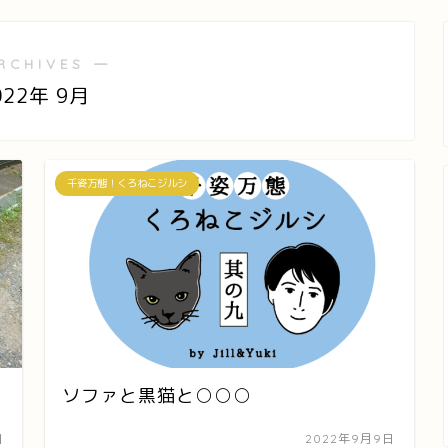
RCHIVES ―
022年 9月
千姿万態！くろねこジルシ
ソファと黒猫と○○○
日
2022年9月9日