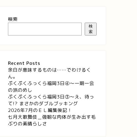
検索
検
索
Recent Posts
余白が意味するものは……でわけるく
ん。
ぷくぷくふっくら福岡3日④～一期一会
の旅のめし
ぷくぷくふっくら福岡3日③～え、待っ
て!? まさかのダブルブッキング
2026年7月のＥＬ編集後記！
七月大歌舞伎＿強靭な肉体が生み出す毛
ぶりの素晴らしさ