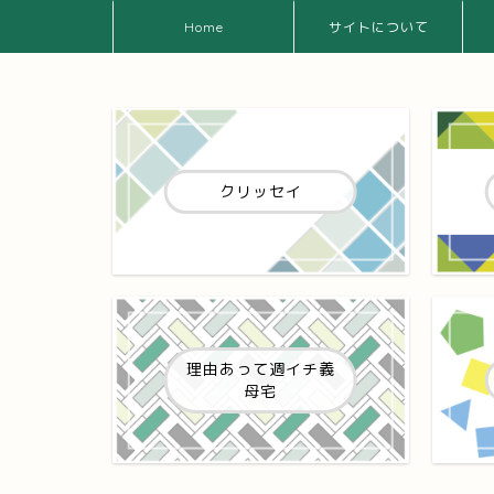
Home
サイトについて
クリッセイ
理由あって週イチ義
母宅