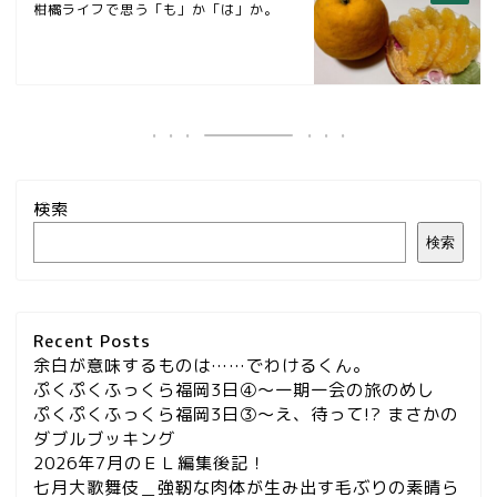
柑橘ライフで思う「も」か「は」か。
検索
検索
Recent Posts
余白が意味するものは……でわけるくん。
ぷくぷくふっくら福岡3日④～一期一会の旅のめし
ぷくぷくふっくら福岡3日③～え、待って!? まさかの
ダブルブッキング
2026年7月のＥＬ編集後記！
七月大歌舞伎＿強靭な肉体が生み出す毛ぶりの素晴ら