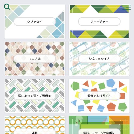
クリッセイ
フィーチャー
キニナル
シネマミタイナ
理由あって週イチ義母宅
気分でわけるくん
連載
拝啓、ステージの神様。