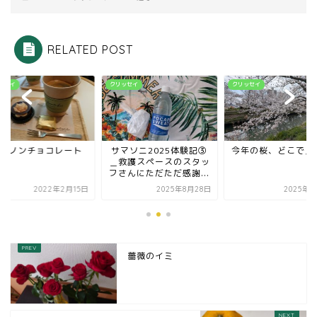
RELATED POST
ッセイ
クリッセイ
クリッセイ
ンノンチョコレート
サマソニ2025体験記③
今年の桜、どこで見
＿救護スペースのスタッ
フさんにただただ感謝...
2022年2月15日
2025年8月28日
2025年4
薔薇のイミ