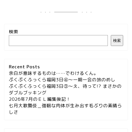
検索
検索
Recent Posts
余白が意味するものは……でわけるくん。
ぷくぷくふっくら福岡3日④～一期一会の旅のめし
ぷくぷくふっくら福岡3日③～え、待って!? まさかの
ダブルブッキング
2026年7月のＥＬ編集後記！
七月大歌舞伎＿強靭な肉体が生み出す毛ぶりの素晴ら
しさ