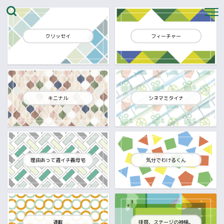
クリッセイ
フィーチャー
キニナル
シネマミタイナ
理由あって週イチ義母宅
気分でわけるくん
連載
拝啓、ステージの神様。