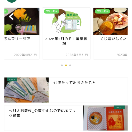
ッセイ
クリッセイ
クリッセイ
たぶんフリージア
2026年5月のＥＬ編集後
くじ運がなくたっ
記！
2022年4月21日
2026年5月31日
2023年2
12年たって出会えたこと
七月大歌舞伎_公演中止なのでDVDブッ
ク鑑賞