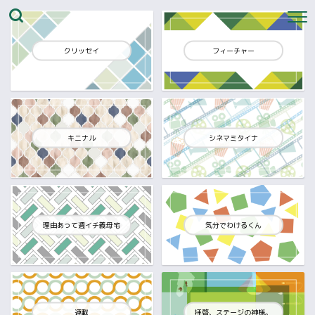
クリッセイ
フィーチャー
キニナル
シネマミタイナ
理由あって週イチ義母宅
気分でわけるくん
連載
拝啓、ステージの神様。