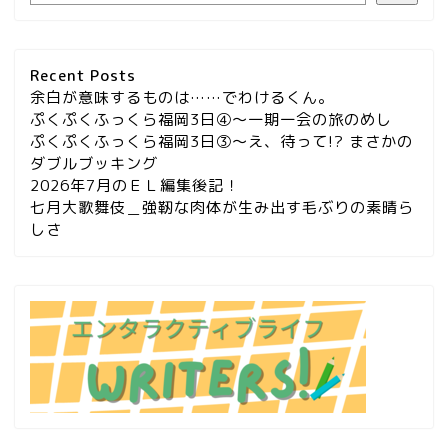
Recent Posts
余白が意味するものは……でわけるくん。
ぷくぷくふっくら福岡3日④～一期一会の旅のめし
ぷくぷくふっくら福岡3日③～え、待って!? まさかの
ダブルブッキング
2026年7月のＥＬ編集後記！
七月大歌舞伎＿強靭な肉体が生み出す毛ぶりの素晴ら
しさ