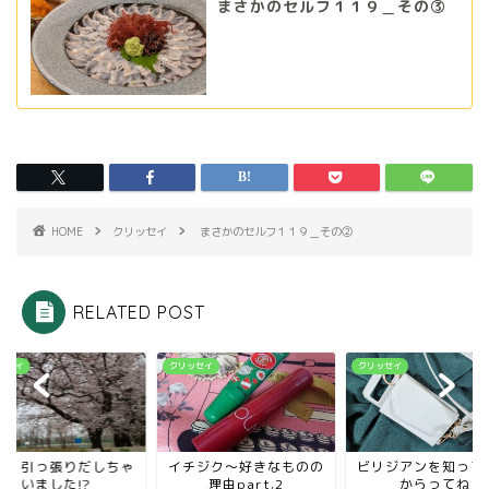
まさかのセルフ１１９＿その③
HOME
クリッセイ
まさかのセルフ１１９＿その②
RELATED POST
ッセイ
クリッセイ
クリッセイ
論、引っ張りだしちゃ
イチジク～好きなものの
ビリジアンを知って
いました!?
理由part.2
からってね