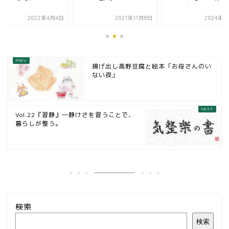
2022年4月4日
2021年11月8日
2024年2
揚げ出し高野豆腐と絵本「お母さんのい
ない夜」
Vol.22『習静』―静けさを習うことで、
暮らしが整う。
検索
検索