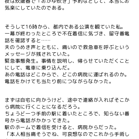
夜は炊飯器で「おかゆ炊き」予約などして、本当にお
気楽にしていたのである。
そうして16時から、都内である公演を観ていた私。
一幕が終わったところで不在着信に気づき、留守番電
話を確認すると……
夫のうめき声とともに、痛いので救急車を呼ぶという
メッセージが残されていた。
緊急事態発生。事情を説明し、帰らせていただくこと
にして、電車に乗り込んだ。
あの電話はどこからで、どこの病院に運ばれるのか。
電話をかけても当たり前につながらなかった。
まずは自宅に向かうけど、途中で連絡が入ればそこか
ら病院に行くことになるだろう。
ちょうど一つ手前の駅に着いたところで、知らない番
号から電話がかかってきた。
駅のホームで着信を受けると、病院からだった。
「本人相当痛そうでね、可哀想なのでこれから手術し