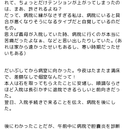
れて、ちょっとだけテンションが上がってしまったの
は、まあ、許されるよね？
だって、病院に縁がなさすぎる私は、病院にいると具
合が悪くなりそうになるタイプだと自覚しているのだ
もの。
思えば義母が入院していた時、病院に行くのが本当に
苦痛だったよなぁ、などと思い出したりしていた。(あ
れは家から遠かったせいもあるし、寒い時期だったせ
いもある）
だいぶしてから病室に向かった。今夜はたまたま満床
で、差額なしで個室なんだって！
本人は石を取ってもらえたことに安堵し、順調ならさ
ほど入院は長引かずに退院できるらしいと前向きだっ
た。
翌日、入院手続きで来ることを伝え、病院を後にし
た。
後にわかったことだが、午前中に病院で胆嚢炎を診断