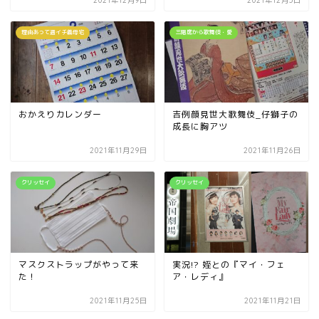
2021年12月9日
2021年12月5日
理由あって週イチ義母宅
三階席から歌舞伎・愛
おかえりカレンダー
吉例顔見世大歌舞伎_仔獅子の
成長に胸アツ
2021年11月29日
2021年11月26日
クリッセイ
クリッセイ
マスクストラップがやって来
実況!? 姪との『マイ・フェ
た！
ア・レディ』
2021年11月25日
2021年11月21日