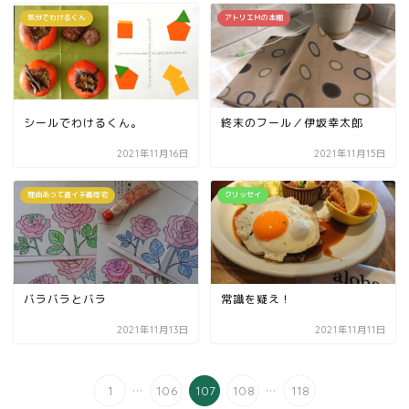
気分でわけるくん
アトリエＭの本棚
シールでわけるくん。
終末のフール／伊坂幸太郎
2021年11月16日
2021年11月15日
理由あって週イチ義母宅
クリッセイ
バラバラとバラ
常識を疑え！
2021年11月13日
2021年11月11日
...
...
1
106
107
108
118