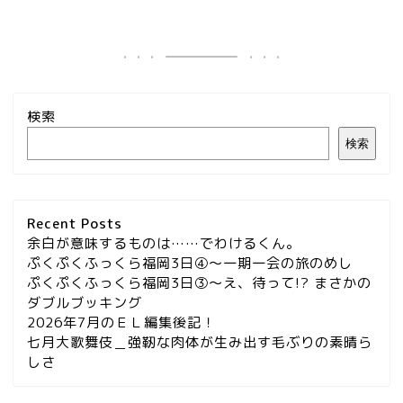
検索
検索
Recent Posts
余白が意味するものは……でわけるくん。
ぷくぷくふっくら福岡3日④～一期一会の旅のめし
ぷくぷくふっくら福岡3日③～え、待って!? まさかの
ダブルブッキング
2026年7月のＥＬ編集後記！
七月大歌舞伎＿強靭な肉体が生み出す毛ぶりの素晴ら
しさ