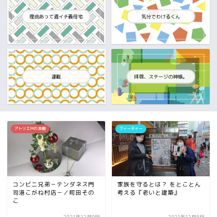
理由あって週イチ義母宅
気分でわけるくん
連載
拝啓、ステージの神様。
アトリエＭの本棚
フィーチャー
コンビニ兄弟－テンダネス門
家族を守るとは？ をとことん
司港こがね村店－／町田その
考える『老いと建築』
こ