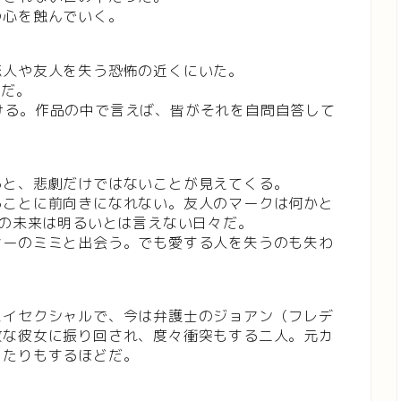
の心を蝕んでいく。
恋人や友人を失う恐怖の近くにいた。
曲だ。
いかける。作品の中で言えば、皆がそれを自問自答して
ると、悲劇だけではないことが見えてくる。
ることに前向きになれない。友人のマークは何かと
彼の未来は明るいとは言えない日々だ。
サーのミミと出会う。でも愛する人を失うのも失わ
バイセクシャルで、今は弁護士のジョアン（フレデ
放な彼女に振り回され、度々衝突もする二人。元カ
したりもするほどだ。