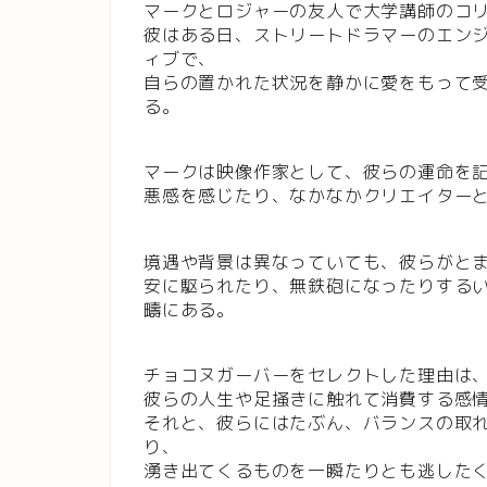
マークとロジャーの友人で大学講師のコリ
彼はある日、ストリートドラマーのエンジ
ィブで、
自らの置かれた状況を静かに愛をもって
る。
マークは映像作家として、彼らの運命を
悪感を感じたり、なかなかクリエイター
境遇や背景は異なっていても、彼らがと
安に駆られたり、無鉄砲になったりする
疇にある。
チョコヌガーバーをセレクトした理由は
彼らの人生や足掻きに触れて消費する感
それと、彼らにはたぶん、バランスの取
り、
湧き出てくるものを一瞬たりとも逃した