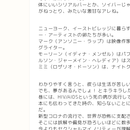
体にいいシリアルバーとか、ソイバーじ
がねっとり、みたいな激甘なアレね。
ニューヨーク、イーストビレッジに暮ら
ー・アーティストの卵たちが多い。
マーク（アンソニー・ラップ）は映像作
グライター。
モーリーン（イディナ・メンゼル）はパ
ルソン・ジャーメイン・ヘレディア）は
ミミ（ロザリオ・ドーソン）は、ナイト
わかりやすく言うと、彼らは生活が苦し
でも、夢があるんでしょ！ とキラキラし
巷には、HIV/AIDSという死の病が流
本にも伝わってきた時の、知らないこと
だ。
新型コロナの流行で、世界が恐怖に支配
そこには誤解や偏見が恐ろしいほどに数
今よりもセクシャルマイノリティーが理