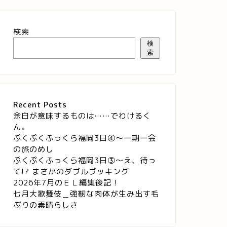
検索
検
索
Recent Posts
余白が意味するものは……でわけるく
ん。
ぷくぷくふっくら福岡3日④～一期一会
の旅のめし
ぷくぷくふっくら福岡3日③～え、待っ
て!? まさかのダブルブッキング
2026年7月のＥＬ編集後記！
七月大歌舞伎＿強靭な肉体が生み出す毛
ぶりの素晴らしさ