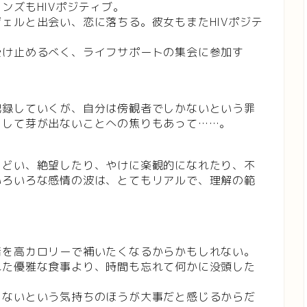
ンズもHIVポジティブ。
ェルと出会い、恋に落ちる。彼女もまたHIVポジテ
受け止めるべく、ライフサポートの集会に参加す
記録していくが、自分は傍観者でしかないという罪
として芽が出ないことへの焦りもあって……。
まどい、絶望したり、やけに楽観的になれたり、不
いろいろな感情の波は、とてもリアルで、理解の範
、
情を高カロリーで補いたくなるからかもしれない。
れた優雅な食事より、時間も忘れて何かに没頭した
くないという気持ちのほうが大事だと感じるからだ