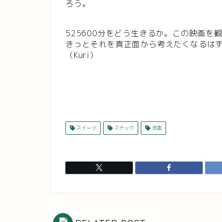
ろう。
525600分をどう生きるか。この映画
きっとそれを真正面から考えたくなるは
（Kuri）
スイーツ
スナック
洋画