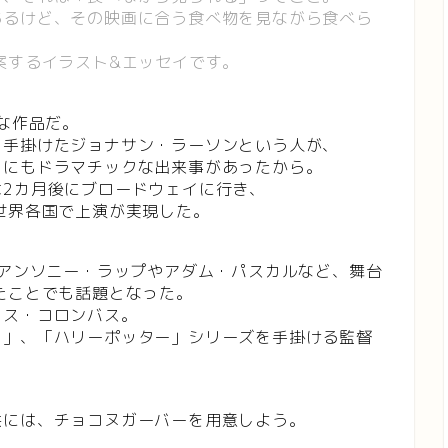
あるけど、その映画に合う食べ物を見ながら食べら
案するイラスト&エッセイです。
な作品だ。
を手掛けたジョナサン・ラーソンという人が、
りにもドラマチックな出来事があったから。
2カ月後にブロードウェイに行き、
世界各国で上演が実現した。
はアンソニー・ラップやアダム・パスカルなど、舞台
たことでも話題となった。
リス・コロンバス。
ト」、「ハリーポッター」シリーズを手掛ける監督
供には、チョコヌガーバーを用意しよう。