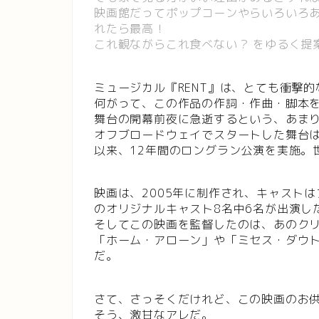
映画館だってポップコーンやらいろいろ
れたら最高！
これ観ながらこれ食べない？ をゆるく提
ミュージカル『RENT』は、とても衝撃的
何がって、この作品の作詞・作曲・脚本
舞台の開幕前夜に急逝するという、あま
オフブロードウェイでスタートした舞台は
以来、12年間のロングラン公演を実施。
映画は、2005年に制作され、キャスト
のオリジナルキャスト8名中6名が出演し
そしてこの映画を監督したのは、あのク
「ホーム・アローン」や「ミセス・ダウ
だ。
さて、さっそくだけれど、この映画のお
そう、激甘なアレだ。