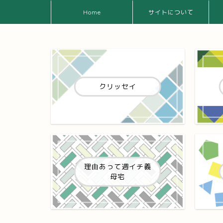
Home
サイトについて
クリッセイ
理由あって週イチ義
母宅