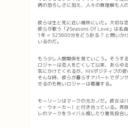
病の恐ろしさに加え、人々の無理解も人
彼らは生と死に近い場所にいた。大切な
彼らが歌う「♪Seasons Of Love」は名
1年 = 525600分をどう計る？ と問
いるのだ。
もう少し人間関係を見ていこう。そうす
ロジャーは恋人を亡くして以来、あらゆ
気にかけてくれるが、HIVポジティブの
そんな時、彼らが暮らすアパートでダン
せるのも怖いロジャーは葛藤する。
モーリーンはマークの元カノだ。彼女は
ィ・ウォーカー）と付き合っている。奔
レのマークをライバル視したり意気投合