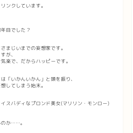
とリンクしています。
何年目でした？
すさまじいまでの妄想家です。
ますが、
お気楽で、だからハッピーです。
ては「いかんいかん」と頭を振り、
妄想してしまう始末。
イスバディなプロンド美女(マリリン・モンロー)
るのか……。