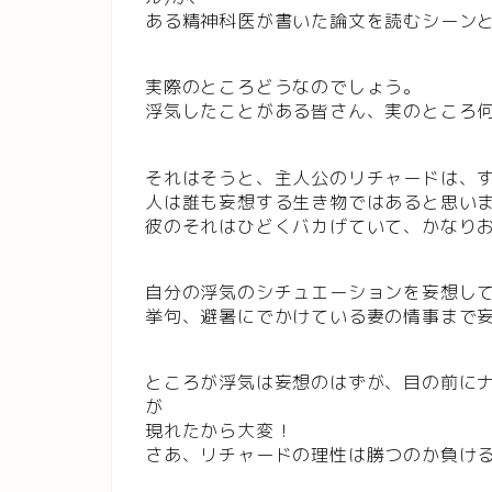
ある精神科医が書いた論文を読むシーン
実際のところどうなのでしょう。
浮気したことがある皆さん、実のところ
それはそうと、主人公のリチャードは、
人は誰も妄想する生き物ではあると思い
彼のそれはひどくバカげていて、かなり
自分の浮気のシチュエーションを妄想し
挙句、避暑にでかけている妻の情事まで
ところが浮気は妄想のはずが、目の前にナ
が
現れたから大変！
さあ、リチャードの理性は勝つのか負け