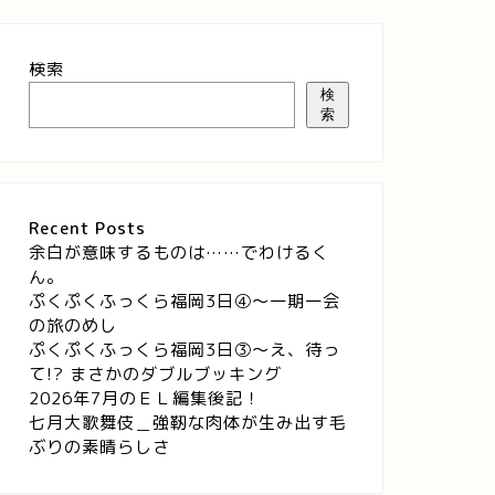
検索
検
索
Recent Posts
余白が意味するものは……でわけるく
ん。
ぷくぷくふっくら福岡3日④～一期一会
の旅のめし
ぷくぷくふっくら福岡3日③～え、待っ
て!? まさかのダブルブッキング
2026年7月のＥＬ編集後記！
七月大歌舞伎＿強靭な肉体が生み出す毛
ぶりの素晴らしさ