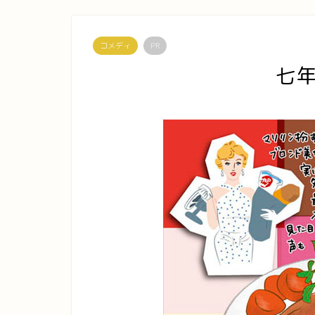
コメディ
PR
七