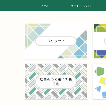
Home
サイトについて
クリッセイ
理由あって週イチ義
母宅