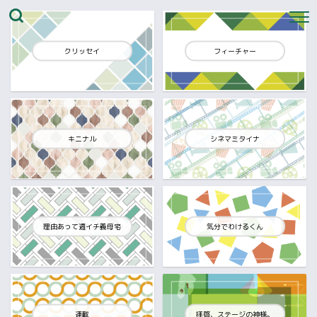
クリッセイ
フィーチャー
キニナル
シネマミタイナ
理由あって週イチ義母宅
気分でわけるくん
連載
拝啓、ステージの神様。