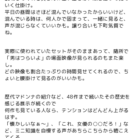
いく仕掛け。
平日の昼間はさほど混んでいなかったからいいけど、
混んでいる時は、何人かで固まって、一緒に見ると、
声が混じらなくていいかも。譲り合いも下町気質で
ね。
実際に使われていたセットがそのままあって、随所で
「男はつらいよ」の場面映像が見られるのもまた楽
し。
どの映像も割合たっぷりの時間見せてくれるので、ち
ょいと腰掛けて見るのがいいかも。
歴代マドンナの紹介など、48作まで続いたその歴史を
感じる展示が続くので
何作も見ている人なら、テンションはどんどん上がる
はず。
「懐かしいなぁ～」、「これ、女優の○○だろ！」な
ど、ミニ知識を自慢する声があちらこちらから聴こえ
てくる。