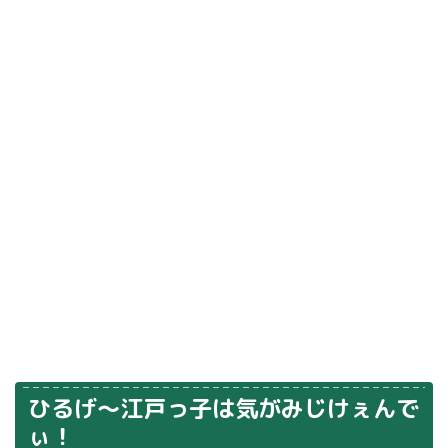
ひるげ～江戸っ子は気がみじけぇんで
ぃ！