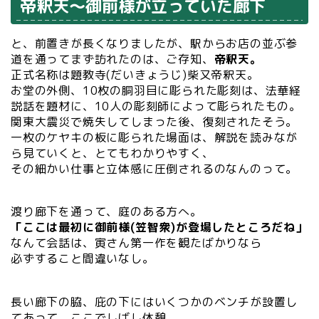
帝釈天～御前様が立っていた廊下
と、前置きが長くなりましたが、駅からお店の並ぶ参
道を通ってまず訪れたのは、ご存知、
帝釈天。
正式名称は題教寺(だいきょうじ)柴又帝釈天。
お堂の外側、10枚の胴羽目に彫られた彫刻は、法華経
説話を題材に、10人の彫刻師によって彫られたもの。
関東大震災で焼失してしまった後、復刻されたそう。
一枚のケヤキの板に彫られた場面は、解説を読みなが
ら見ていくと、とてもわかりやすく、
その細かい仕事と立体感に圧倒されるのなんのって。
渡り廊下を通って、庭のある方へ。
「ここは最初に御前様(笠智衆)が登場したところだね」
なんて会話は、寅さん第一作を観たばかりなら
必ずすること間違いなし。
長い廊下の脇、庇の下にはいくつかのベンチが設置し
てあって、ここでしばし休憩。