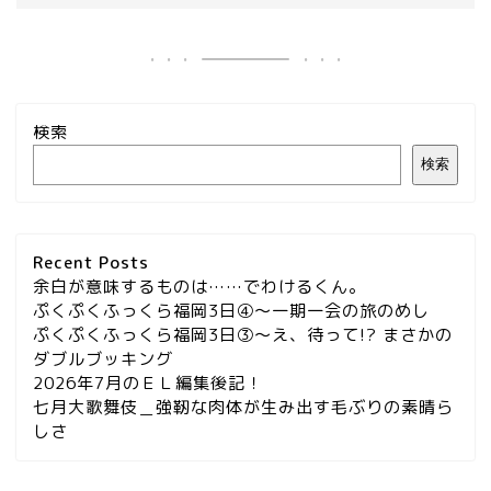
検索
検索
Recent Posts
余白が意味するものは……でわけるくん。
ぷくぷくふっくら福岡3日④～一期一会の旅のめし
ぷくぷくふっくら福岡3日③～え、待って!? まさかの
ダブルブッキング
2026年7月のＥＬ編集後記！
七月大歌舞伎＿強靭な肉体が生み出す毛ぶりの素晴ら
しさ