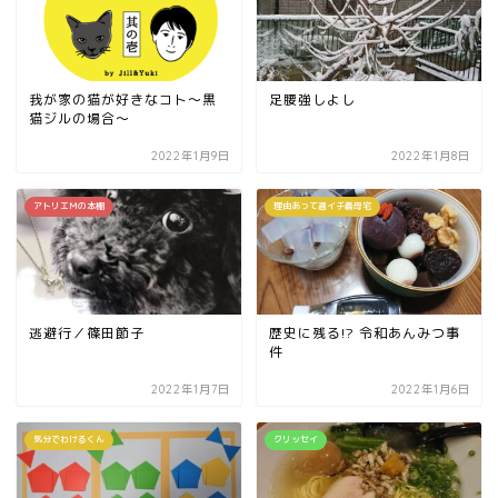
我が家の猫が好きなコト〜黒
足腰強しよし
猫ジルの場合〜
2022年1月9日
2022年1月8日
アトリエＭの本棚
理由あって週イチ義母宅
逃避行／篠田節子
歴史に残る!? 令和あんみつ事
件
2022年1月7日
2022年1月6日
気分でわけるくん
クリッセイ