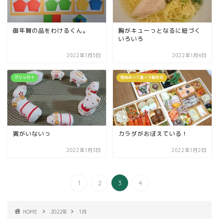
御年賀の品をわけるくん。
胸がキューっとなるに紐づく
いろいろ
2022年1月5日
2022年1月4日
クリッセイ
理由あって週イチ義母宅
寅がいないっ
カラダがおぼえている！
2022年1月3日
2022年1月2日
1
2
3
4
HOME
2022年
1月