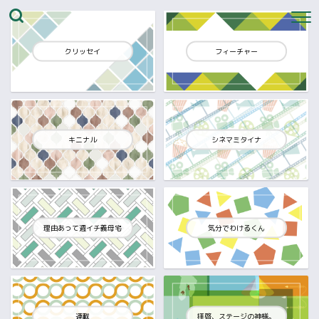
クリッセイ
フィーチャー
キニナル
シネマミタイナ
理由あって週イチ義母宅
気分でわけるくん
連載
拝啓、ステージの神様。