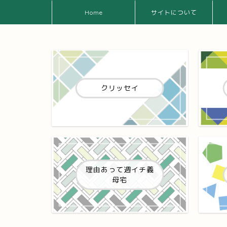
Home
サイトについて
クリッセイ
理由あって週イチ義
母宅