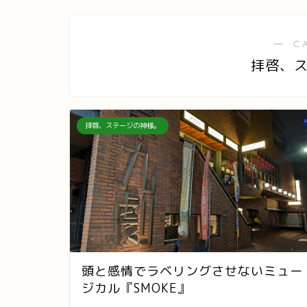
― C
拝啓、
拝啓、ステージの神様。
頭と感情でラベリングさせないミュー
ジカル『SMOKE』