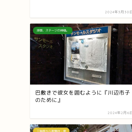
2024年3月30
拝啓、ステージの神様。
巴敷きで彼女を囲むように『川辺市子
のために』
2024年2月6
三階席から歌舞伎・愛