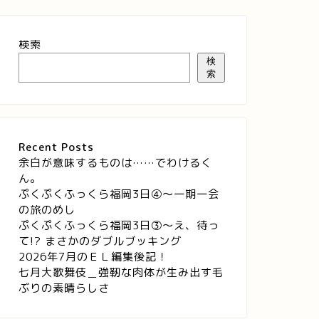
検索
検
索
Recent Posts
余白が意味するものは……でわけるく
ん。
ぷくぷくふっくら福岡3日④～一期一会
の旅のめし
ぷくぷくふっくら福岡3日③～え、待っ
て!? まさかのダブルブッキング
2026年7月のＥＬ編集後記！
七月大歌舞伎＿強靭な肉体が生み出す毛
ぶりの素晴らしさ