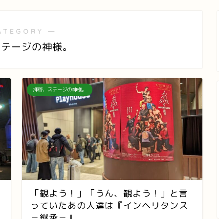
ATEGORY ―
ステージの神様。
拝啓、ステージの神様。
「観よう！」「うん、観よう！」と言
っていたあの人達は『インヘリタンス
－継承－』