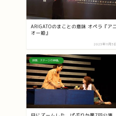
ARIGATOのまことの意味 オペラ『ア
オー姫』
2023年11月5
拝啓、ステージの神様。
目にズームした、ぱぷりか第7回公演