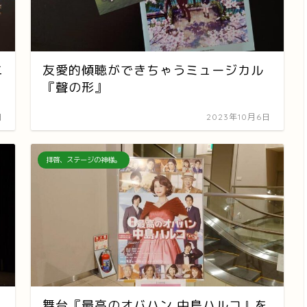
ニ
友愛的傾聴ができちゃうミュージカル
『聲の形』
日
2023年10月6日
拝啓、ステージの神様。
舞台『最高のオバハン 中島ハルコ』を