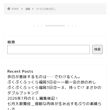
HOME
連載
ひつじのまなざし
検索
検索
Recent Posts
余白が意味するものは……でわけるくん。
ぷくぷくふっくら福岡3日④～一期一会の旅のめし
ぷくぷくふっくら福岡3日③～え、待って!? まさかの
ダブルブッキング
2026年7月のＥＬ編集後記！
七月大歌舞伎＿強靭な肉体が生み出す毛ぶりの素晴ら
しさ