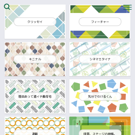
クリッセイ
フィーチャー
キニナル
シネマミタイナ
理由あって週イチ義母宅
気分でわけるくん
連載
拝啓、ステージの神様。