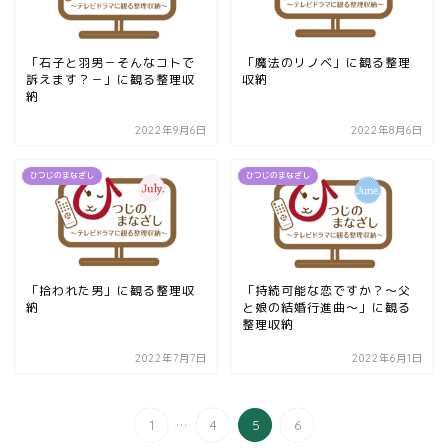
「石子と羽男－そんなコトで
「魔法のリノベ」に観る整理
訴えます？－」に観る整理収
収納
納
2022年9月6日
2022年8月6日
ひつじのまなざし
ひつじのまなざし
「拾われた男」に観る整理収
「持続可能な恋ですか？～父
納
と娘の結婚行進曲～」に観る
整理収納
2022年7月7日
2022年6月1日
...
1
4
5
6