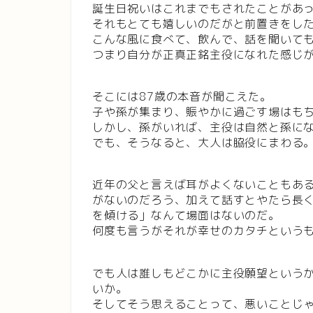
誕生日祝いはこれまでもされたことがあ
それもとても嬉しいのだがと前置きをし
こんな風に食べて、飲んで、話を聞いて
つまり自分が正真正銘主役になれた感じ
そこには87歳の本音が聞こえた。
子や孫が集まり、賑やかに過ごす場はも
しかし、孫がいれば、主役は自然と孫に
でも、そうなると、大人は脇役にまわる
近年の父と言えば耳がよくないこともあ
がないのだろう、加えて話すとやたら長
を傾ける」なんて場面はないのだ。
何度も言うがそれが幸せのカタチという
でも人は誰しもどこかに主役願望という
いか。
そしてそう思えることって、悪いことじ