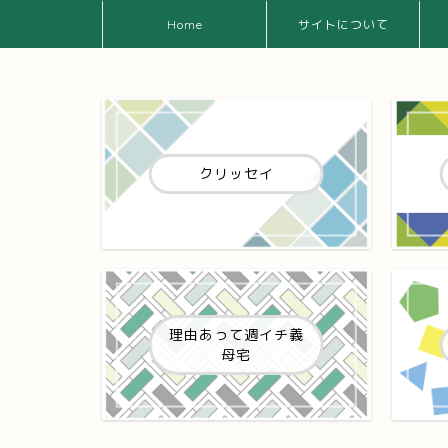
Home
サイトについて
クリッセイ
理由あって週イチ義
母宅