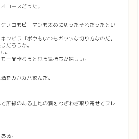
ャオロースだった。
タケノコもピーマンも太めに切ったそれだったとい
のキンピラゴボウもいつもガッツな切り方なのだ。
感じだろうか。
ない。
分も一品作ろうと思う気持ちが嬉しい。
本酒をカパカパ飲んだ。
地で所縁のある土地の酒をわざわざ取り寄せてプレ
。
がある。