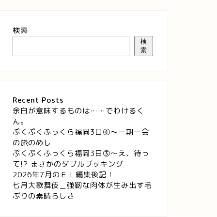
検索
検
索
Recent Posts
余白が意味するものは……でわけるく
ん。
ぷくぷくふっくら福岡3日④～一期一会
の旅のめし
ぷくぷくふっくら福岡3日③～え、待っ
て!? まさかのダブルブッキング
2026年7月のＥＬ編集後記！
七月大歌舞伎＿強靭な肉体が生み出す毛
ぶりの素晴らしさ