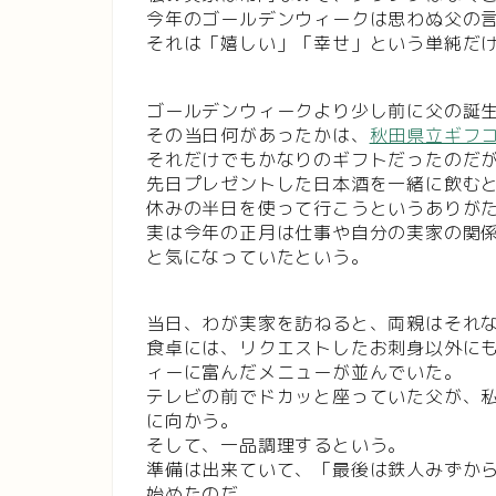
今年のゴールデンウィークは思わぬ父の
それは「嬉しい」「幸せ」という単純だ
ゴールデンウィークより少し前に父の誕
その当日何があったかは、
秋田県立ギフ
それだけでもかなりのギフトだったのだ
先日プレゼントした日本酒を一緒に飲む
休みの半日を使って行こうというありが
実は今年の正月は仕事や自分の実家の関
と気になっていたという。
当日、わが実家を訪ねると、両親はそれ
食卓には、リクエストしたお刺身以外に
ィーに富んだメニューが並んでいた。
テレビの前でドカッと座っていた父が、
に向かう。
そして、一品調理するという。
準備は出来ていて、「最後は鉄人みずか
始めたのだ。