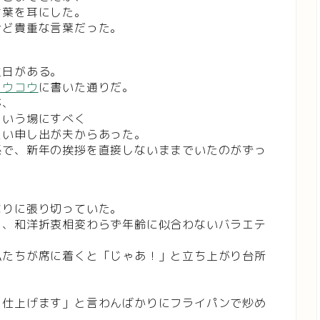
言葉を耳にした。
けど貴重な言葉だった。
生日がある。
コウコウ
に書いた通りだ。
が、
という場にすべく
たい申し出が夫からあった。
係で、新年の挨拶を直接しないままでいたのがずっ
なりに張り切っていた。
も、和洋折衷相変わらず年齢に似合わないバラエテ
私たちが席に着くと「じゃあ！」と立ち上がり台所
ら仕上げます」と言わんばかりにフライパンで炒め