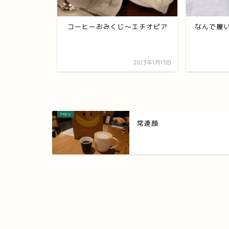
タマイズ
コーヒーおみくじ～エチオピア
なんで履
2022年2月5日
2023年1月13日
常連顔