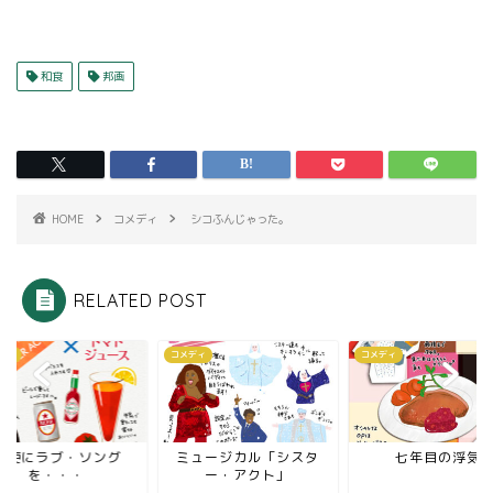
和食
邦画
HOME
コメディ
シコふんじゃった。
RELATED POST
ディ
コメディ
コメディ
天使にラブ・ソング
ミュージカル「シスタ
七年目の浮気
を・・・
ー・アクト」