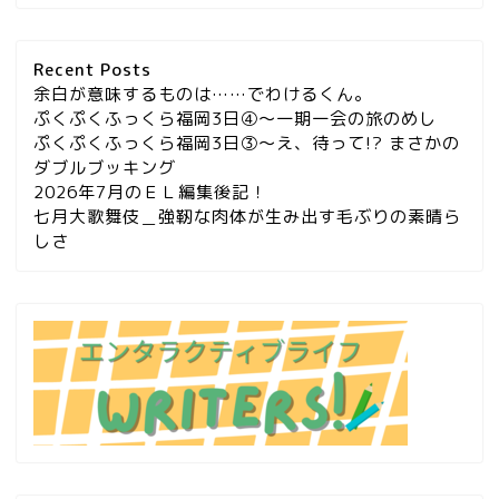
Recent Posts
余白が意味するものは……でわけるくん。
ぷくぷくふっくら福岡3日④～一期一会の旅のめし
ぷくぷくふっくら福岡3日③～え、待って!? まさかの
ダブルブッキング
2026年7月のＥＬ編集後記！
七月大歌舞伎＿強靭な肉体が生み出す毛ぶりの素晴ら
しさ