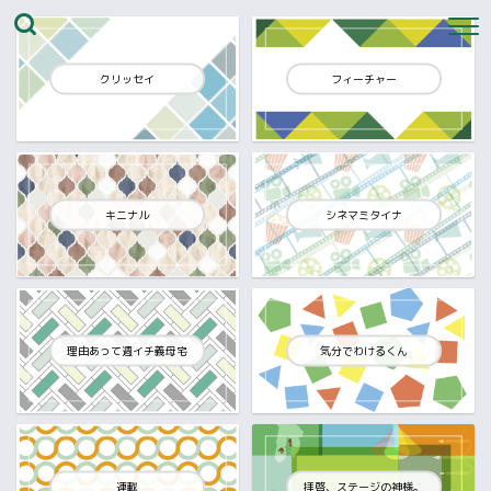
クリッセイ
フィーチャー
キニナル
シネマミタイナ
理由あって週イチ義母宅
気分でわけるくん
連載
拝啓、ステージの神様。