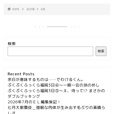
HOME
2023年
8月
検索
検索
Recent Posts
余白が意味するものは……でわけるくん。
ぷくぷくふっくら福岡3日④～一期一会の旅のめし
ぷくぷくふっくら福岡3日③～え、待って!? まさかの
ダブルブッキング
2026年7月のＥＬ編集後記！
七月大歌舞伎＿強靭な肉体が生み出す毛ぶりの素晴ら
しさ