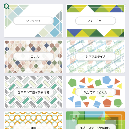
クリッセイ
フィーチャー
キニナル
シネマミタイナ
理由あって週イチ義母宅
気分でわけるくん
連載
拝啓、ステージの神様。