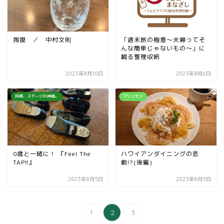
掏摸 ／ 中村文則
「週末旅の極意～夫婦ってそ
んな簡単じゃないもの～」に
観る整理収納
2023年8月10日
2023年8月6日
拝啓、ステージの神様。
クリッセイ
0歳と一緒に！ 『Feel The
ハワイアンダイニングの悲
TAP!!』
劇!?(後編)
2023年8月5日
2023年8月5日
1
2
3