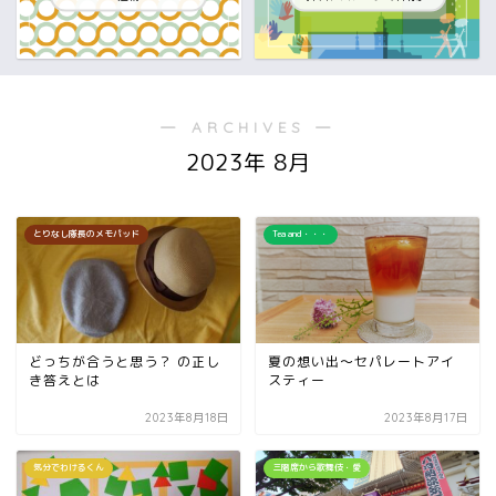
― ARCHIVES ―
2023年 8月
とりなし隊長のメモパッド
Tea and・・・
どっちが合うと思う？ の正し
夏の想い出～セパレートアイ
き答えとは
スティー
2023年8月18日
2023年8月17日
気分でわけるくん
三階席から歌舞伎・愛