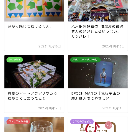
庭から感じてわけるくん。
八月納涼歌舞伎_澤瀉屋の役者
さんのいいところいっぱい、
ガンバレ！
2023年8月16日
2023年8月13日
クリッセイ
拝啓、ステージの神様。
真夏のアートアクアリウムで
EPOCH MANの『我ら宇宙の
わかってしまったこと
塵』は人間にやさしい
2023年8月12日
2023年8月11日
アトリエＭの本棚
ひつじのまなざし