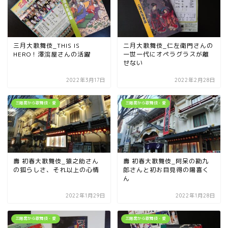
三月大歌舞伎_THIS IS
二月大歌舞伎_仁左衛門さんの
HERO！澤瀉屋さんの活躍
一世一代にオペラグラスが離
せない
2022年3月17日
2022年2月28日
三階席から歌舞伎・愛
三階席から歌舞伎・愛
壽 初春大歌舞伎_猿之助さん
壽 初春大歌舞伎_阿呆の勘九
の狐らしさ、それ以上の心情
郎さんと初お目見得の陽喜く
ん
2022年1月29日
2022年1月28日
三階席から歌舞伎・愛
三階席から歌舞伎・愛