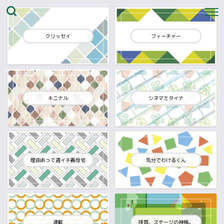
クリッセイ
フィーチャー
キニナル
シネマミタイナ
理由あって週イチ義母宅
気分でわけるくん
連載
拝啓、ステージの神様。