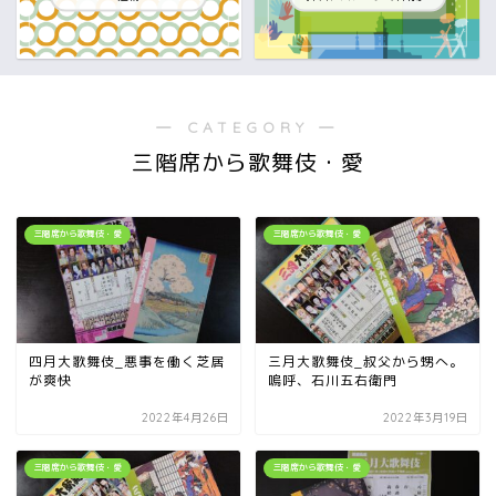
― CATEGORY ―
三階席から歌舞伎・愛
三階席から歌舞伎・愛
三階席から歌舞伎・愛
四月大歌舞伎_悪事を働く芝居
三月大歌舞伎_叔父から甥へ。
が爽快
嗚呼、石川五右衛門
2022年4月26日
2022年3月19日
三階席から歌舞伎・愛
三階席から歌舞伎・愛