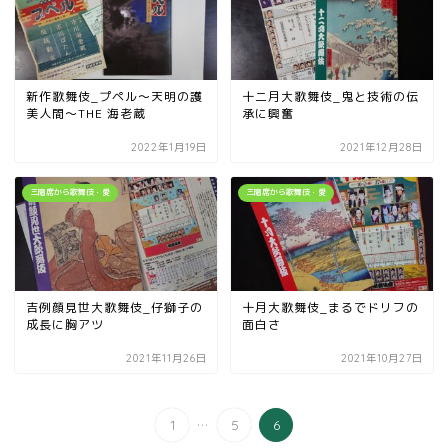
新作歌舞伎_プペル～天明の護
十二月大歌舞伎_鬼と技術の伝
美人間～THE 海老蔵
承に興奮
2022年1月19日
2021年12月28日
三階席から歌舞伎・愛
三階席から歌舞伎・愛
吉例顔見世大歌舞伎_仔獅子の
十月大歌舞伎_まるでドリフの
成長に胸アツ
面白さ
2021年11月26日
2021年10月27日
...
1
5
6