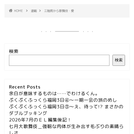
HOME
連載
三階席から歌舞伎・愛
検索
検索
Recent Posts
余白が意味するものは……でわけるくん。
ぷくぷくふっくら福岡3日④～一期一会の旅のめし
ぷくぷくふっくら福岡3日③～え、待って!? まさかの
ダブルブッキング
2026年7月のＥＬ編集後記！
七月大歌舞伎＿強靭な肉体が生み出す毛ぶりの素晴ら
しさ