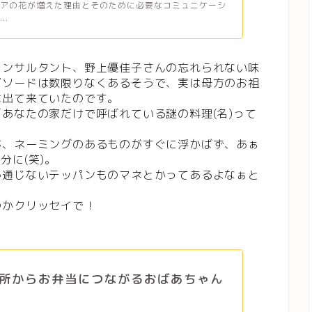
セアの花が増えた理由とそのために必要なコミュニケーシ
..
コンサルタント、野上優佳子さんの忘れられない味
ピソードは数限りなくあるそうで、実は母方のお祖
は出て来ていたのです。
あなたの家だけで呼ばれている謎の料理(名)って
が、ネーミングのあるものがすぐに浮かばず、あぁ
分に(笑)。
か通じないテッパンものマネとかってあるよなぁと
つかクリッセイで！
所からお弁当につながるおばあちゃん