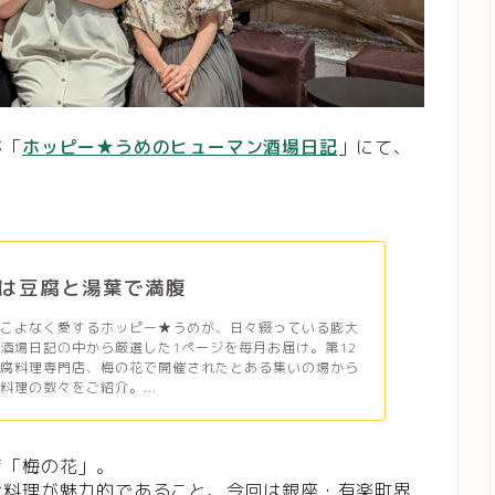
が「
ホッピー★うめのヒューマン酒場日記
」にて、
は豆腐と湯葉で満腹
をこよなく愛するホッピー★うめが、日々綴っている膨大
酒場日記の中から厳選した1ページを毎月お届け。第12
豆腐料理専門店、梅の花で開催されたとある集いの場から
料理の数々をご紹介。...
店「梅の花」。
お料理が魅力的であること、今回は銀座・有楽町界