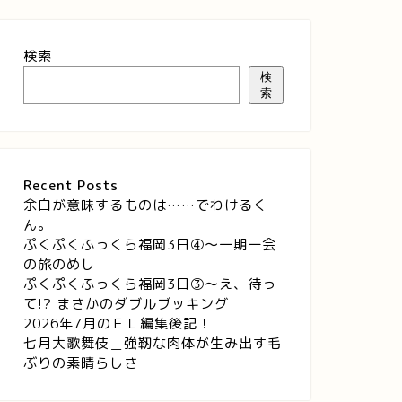
検索
検
索
Recent Posts
余白が意味するものは……でわけるく
ん。
ぷくぷくふっくら福岡3日④～一期一会
の旅のめし
ぷくぷくふっくら福岡3日③～え、待っ
て!? まさかのダブルブッキング
2026年7月のＥＬ編集後記！
七月大歌舞伎＿強靭な肉体が生み出す毛
ぶりの素晴らしさ