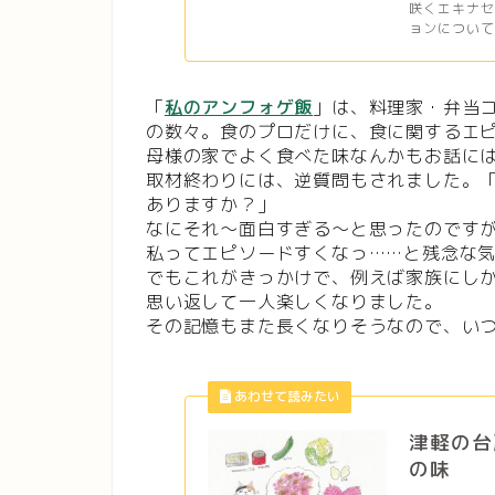
咲くエキナ
ョンについて.
「
私のアンフォゲ飯
」は、料理家・弁当
の数々。食のプロだけに、食に関するエ
母様の家でよく食べた味なんかもお話に
取材終わりには、逆質問もされました。「
ありますか？」
なにそれ～面白すぎる～と思ったのです
私ってエピソードすくなっ……と残念な気
でもこれがきっかけで、例えば家族にし
思い返して一人楽しくなりました。
その記憶もまた長くなりそうなので、い
津軽の台
の味