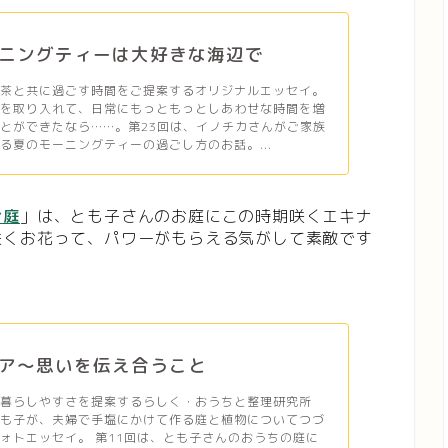
ニングティーは大好きな海辺で
紅茶と共に過ごす時間をご提案するオリジナルエッセイ。
茶を取り入れて、日常にもっともっとしあわせな時間を増
とができたなら……。第23回は、イノチカさんがご家族
る夏のモーニングティーの過ごし方のお話。...
お庭
」は、とも子さんのお庭にこの時期咲くエキナ
咲くお花って、パワーがもらえる気がして素敵です
ア～思いを伝え合うこと
、暮らしやすさを提案するらしく・おうちと整理研究所
とも子が、夫婦で手塩にかけて作る庭と植物についてつづ
ォトエッセイ。 第11回は、とも子さんのおうちの庭に