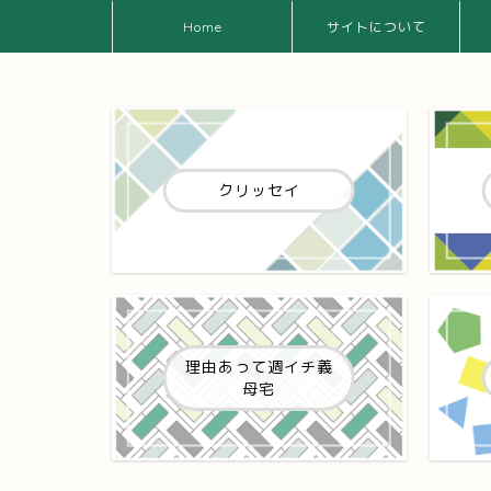
Home
サイトについて
クリッセイ
理由あって週イチ義
母宅