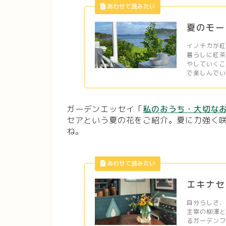
夏のモー
イノチカが
暮らしに紅
やしていくこ
で楽しんでい
ガーデンエッセイ「
私のおうち・大切な
セアという夏の花をご紹介。夏に力強く
ね。
エキナセ
自分らしさ
主宰の柳澤
るガーデンフ