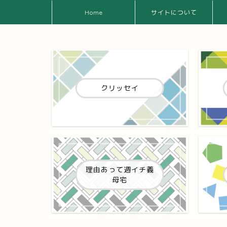
Home
サイトについて
クリッセイ
理由あって週イチ義
母宅