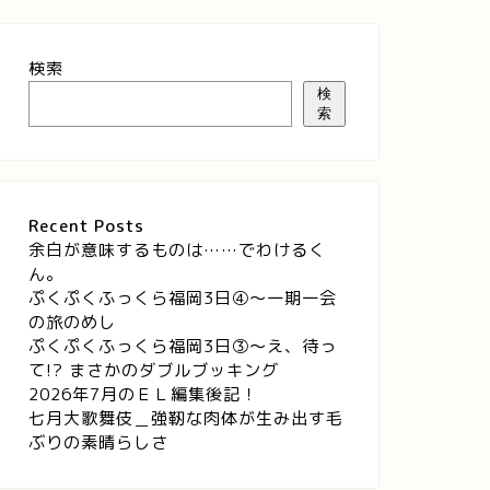
検索
検
索
Recent Posts
余白が意味するものは……でわけるく
ん。
ぷくぷくふっくら福岡3日④～一期一会
の旅のめし
ぷくぷくふっくら福岡3日③～え、待っ
て!? まさかのダブルブッキング
2026年7月のＥＬ編集後記！
七月大歌舞伎＿強靭な肉体が生み出す毛
ぶりの素晴らしさ