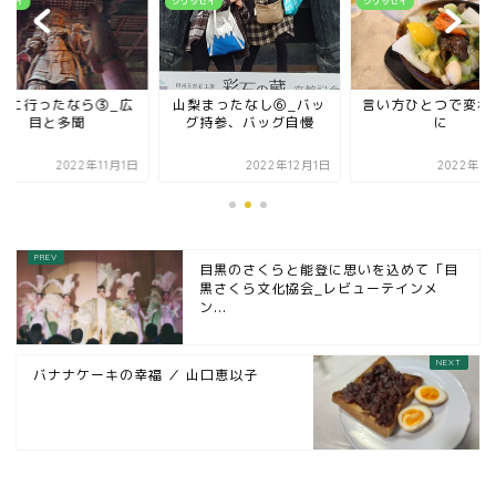
ッセイ
クリッセイ
クリッセイ
良に行ったなら③_広
山梨まったなし⑥_バッ
言い方ひとつで変わ
目と多聞
グ持参、バッグ自慢
に
2022年11月1日
2022年12月1日
2022年9
目黒のさくらと能登に思いを込めて「目
黒さくら文化協会_レビューテインメ
ン...
バナナケーキの幸福 ／ 山口恵以子