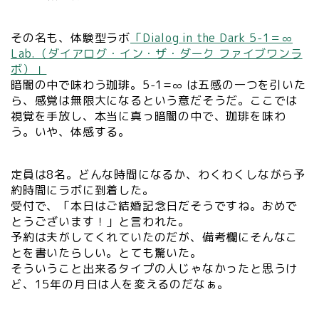
その名も、体験型ラボ
「Dialog in the Dark 5-1＝∞
Lab.（ダイアログ・イン・ザ・ダーク ファイブワンラ
ボ）」
暗闇の中で味わう珈琲。5-1=∞ は五感の一つを引いた
ら、感覚は無限大になるという意だそうだ。ここでは
視覚を手放し、本当に真っ暗闇の中で、珈琲を味わ
う。いや、体感する。
定員は8名。どんな時間になるか、わくわくしながら予
約時間にラボに到着した。
受付で、「本日はご結婚記念日だそうですね。おめで
とうございます！」と言われた。
予約は夫がしてくれていたのだが、備考欄にそんなこ
とを書いたらしい。とても驚いた。
そういうこと出来るタイプの人じゃなかったと思うけ
ど、15年の月日は人を変えるのだなぁ。