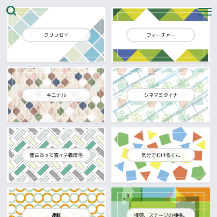
クリッセイ
フィーチャー
キニナル
シネマミタイナ
理由あって週イチ義母宅
気分でわけるくん
連載
拝啓、ステージの神様。