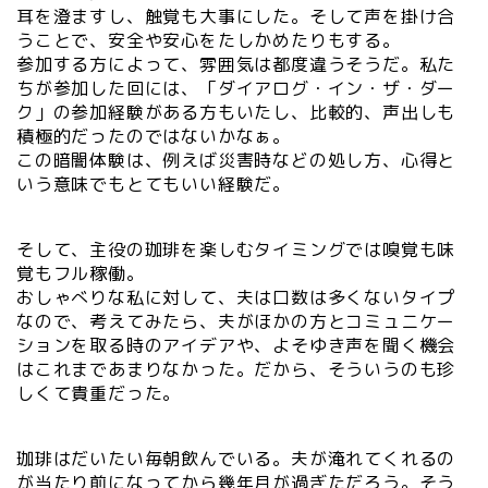
耳を澄ますし、触覚も大事にした。そして声を掛け合
うことで、安全や安心をたしかめたりもする。
参加する方によって、雰囲気は都度違うそうだ。私た
ちが参加した回には、「ダイアログ・イン・ザ・ダー
ク」の参加経験がある方もいたし、比較的、声出しも
積極的だったのではないかなぁ。
この暗闇体験は、例えば災害時などの処し方、心得と
いう意味でもとてもいい経験だ。
そして、主役の珈琲を楽しむタイミングでは嗅覚も味
覚もフル稼働。
おしゃべりな私に対して、夫は口数は多くないタイプ
なので、考えてみたら、夫がほかの方とコミュニケー
ションを取る時のアイデアや、よそゆき声を聞く機会
はこれまであまりなかった。だから、そういうのも珍
しくて貴重だった。
珈琲はだいたい毎朝飲んでいる。夫が淹れてくれるの
が当たり前になってから幾年月が過ぎただろう。そう