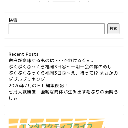
検索
検索
Recent Posts
余白が意味するものは……でわけるくん。
ぷくぷくふっくら福岡3日④～一期一会の旅のめし
ぷくぷくふっくら福岡3日③～え、待って!? まさかの
ダブルブッキング
2026年7月のＥＬ編集後記！
七月大歌舞伎＿強靭な肉体が生み出す毛ぶりの素晴ら
しさ