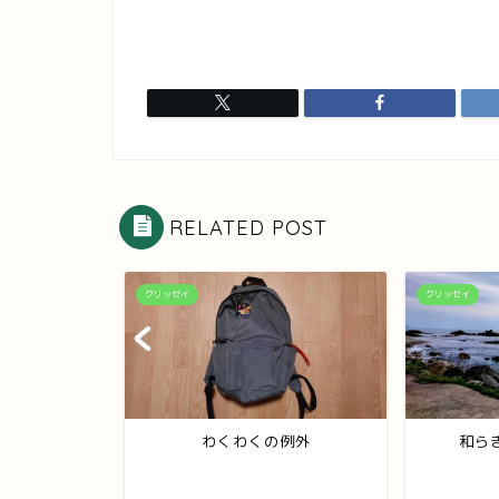
RELATED POST
クリッセイ
クリッセイ
彩ろう
わくわくの例外
和ら