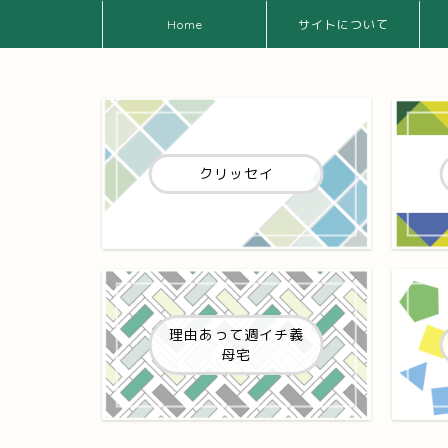
Home
サイトについて
クリッセイ
理由あって週イチ義
母宅