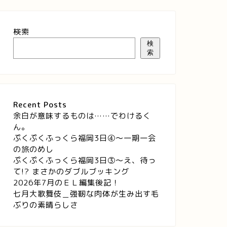
検索
検
索
Recent Posts
余白が意味するものは……でわけるく
ん。
ぷくぷくふっくら福岡3日④～一期一会
の旅のめし
ぷくぷくふっくら福岡3日③～え、待っ
て!? まさかのダブルブッキング
2026年7月のＥＬ編集後記！
七月大歌舞伎＿強靭な肉体が生み出す毛
ぶりの素晴らしさ