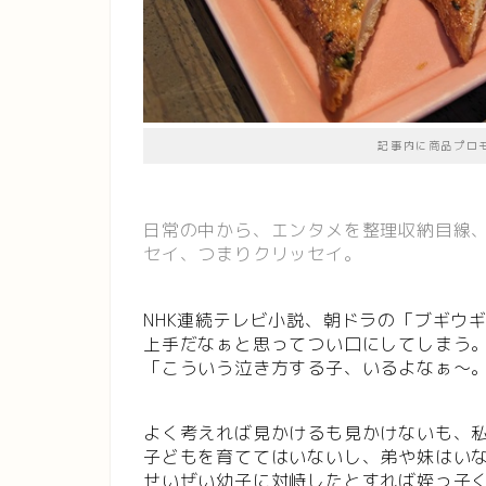
記事内に商品プロ
日常の中から、エンタメを整理収納目線
セイ、つまりクリッセイ。
NHK連続テレビ小説、朝ドラの「ブギウ
上手だなぁと思ってつい口にしてしまう
「こういう泣き方する子、いるよなぁ～
よく考えれば見かけるも見かけないも、
子どもを育ててはいないし、弟や妹はい
せいぜい幼子に対峙したとすれば姪っ子