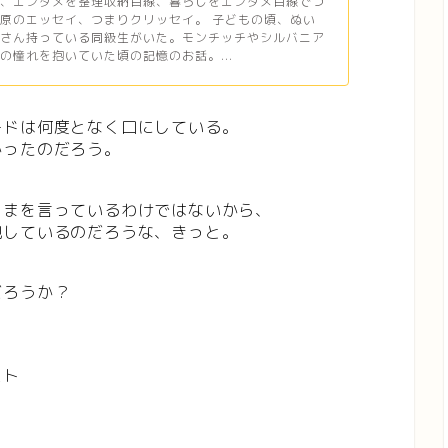
ら、エンタメを整理収納目線、暮らしをエンタメ目線でつ
原のエッセイ、つまりクリッセイ。 子どもの頃、ぬい
くさん持っている同級生がいた。モンチッチやシルバニア
の憧れを抱いていた頃の記憶のお話。...
ードは何度となく口にしている。
かったのだろう。
ままを言っているわけではないから、
現しているのだろうな、きっと。
だろうか？
スト