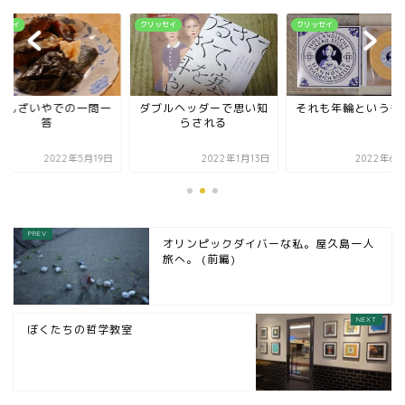
ッセイ
クリッセイ
クリッセイ
ばんざいやでの一問一
ダブルヘッダーで思い知
それも年輪というも
答
らされる
2022年5月19日
2022年1月13日
2022年6月
オリンピックダイバーな私。屋久島一人
旅へ。 (前編)
ぼくたちの哲学教室