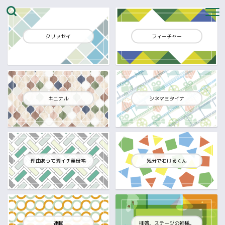
クリッセイ
フィーチャー
キニナル
シネマミタイナ
理由あって週イチ義母宅
気分でわけるくん
連載
拝啓、ステージの神様。