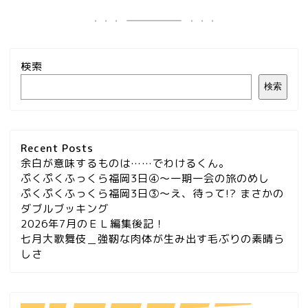
検索
検索
Recent Posts
余白が意味するものは……でわけるくん。
ぷくぷくふっくら福岡3日④～一期一会の旅のめし
ぷくぷくふっくら福岡3日③～え、待って!? まさかの
ダブルブッキング
2026年7月のＥＬ編集後記！
七月大歌舞伎＿強靭な肉体が生み出す毛ぶりの素晴ら
しさ